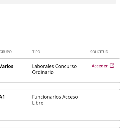
GRUPO
TIPO
SOLICITUD
Enlace
Varios
Laborales Concurso
Acceder
a
Ordinario
una
aplicació
externa.
A1
Funcionarios Acceso
Libre