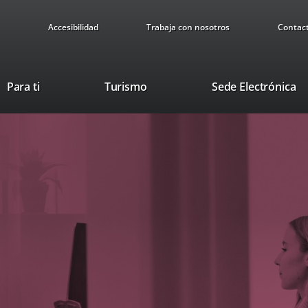
Accesibilidad
Trabaja con nosotros
Contac
This
Li
Para ti
Turismo
Sede Electrónica
link
to
will
ex
open
ap
in
a
pop-
up
window.