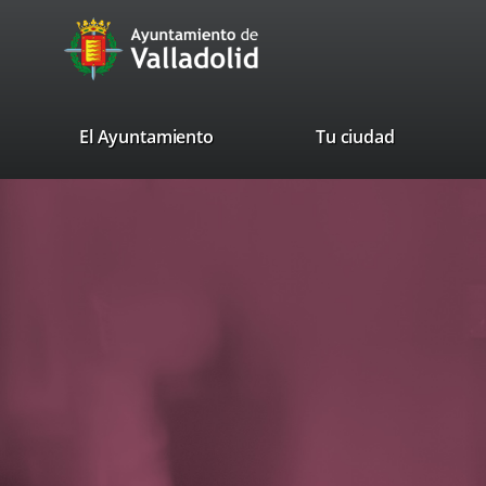
Portal
avaTop
Web
del
Ayuntamiento
valladolid.es
El Ayuntamiento
Tu ciudad
de
Valladolid