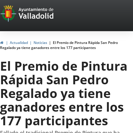
Portal
Saltar al contenido
Web
del
Ayuntamiento
Inicio
Actualidad
Noticias
El Premio de Pintura Rápida San Pedro
Regalado ya tiene ganadores entre los 177 participantes
de
El Premio de Pintura
Valladolid
Rápida San Pedro
Regalado ya tiene
ganadores entre los
177 participantes
Fallado el tradicional Premio de Pintura que ha