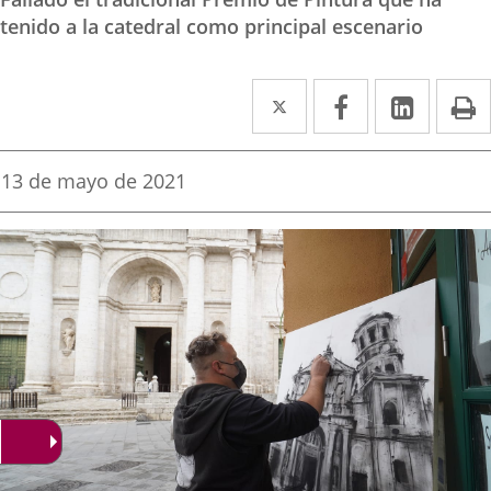
tenido a la catedral como principal escenario
Twitter
Enlace
Facebook
Enlace
Linke
Enlace
I
a
a
a
una
una
una
Fecha
13 de mayo de 2021
de
aplicación
aplicación
aplica
la
noticia
externa.
externa.
extern