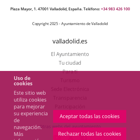
Plaza Mayor, 1. 47001 Valladolid, España. Teléfono:
+34 983 426 100
Copyright 2025 - Ayuntamiento de Valladolid
valladolid.es
El Ayuntamiento
Tu ciudad
Para ti
Uso de
Este
Turismo
cookies
enlace
Enlace
Sede Electrónica
Este sitio web
se
a
Transparencia
utiliza cookies
abrirá
una
para mejorar
Participación
su experiencia
en
aplicación
Aceptar todas las cookies
de
una
externa.
Otras webs del ayuntamiento
navegación.
ventana
Rechazar todas las cookies
Más
aderSocial
ENLACE
ENLACE
ENLACE