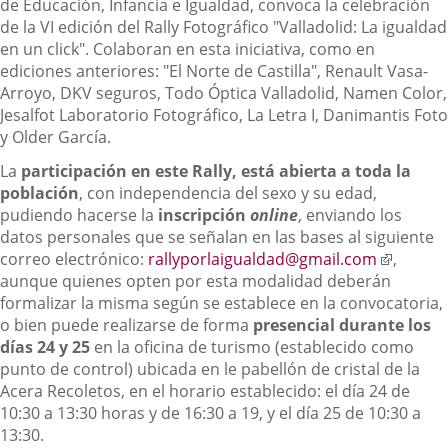
de Educación, Infancia e Igualdad, convoca la celebración
de la VI edición del Rally Fotográfico "Valladolid: La igualdad
en un click". Colaboran en esta iniciativa, como en
ediciones anteriores: "El Norte de Castilla", Renault Vasa-
Arroyo, DKV seguros, Todo Óptica Valladolid, Namen Color,
Jesalfot Laboratorio Fotográfico, La Letra I, Danimantis Foto
y Older García.
La
participación en este Rally, está abierta a toda la
población
, con independencia del sexo y su edad,
pudiendo hacerse la
inscripción
online
, enviando los
datos personales que se señalan en las bases al siguiente
Enlace
correo electrónico:
rallyporlaigualdad@gmail.com
,
a
aunque quienes opten por esta modalidad deberán
una
formalizar la misma según se establece en la convocatoria,
aplicac
o bien puede realizarse de forma
presencial durante los
externa
días 24 y 25
en la oficina de turismo (establecido como
punto de control) ubicada en le pabellón de cristal de la
Acera Recoletos, en el horario establecido: el día 24 de
10:30 a 13:30 horas y de 16:30 a 19, y el día 25 de 10:30 a
13:30.