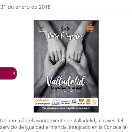
una
una
una
Fecha
31 de enero de 2018
de
aplicación
aplicación
aplica
la
noticia
externa.
externa.
extern
Descripción
Un año más, el ayuntamiento de Valladolid, a través del
servicio de Igualdad e Infancia, integrado en la Concejalía