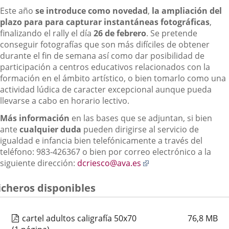
Este año
se introduce como novedad
,
la ampliación del
plazo para para capturar instantáneas fotográficas
,
finalizando el rally el día
26 de febrero
. Se pretende
conseguir fotografías que son más difíciles de obtener
durante el fin de semana así como dar posibilidad de
participación a centros educativos relacionados con la
formación en el ámbito artístico, o bien tomarlo como una
actividad lúdica de caracter excepcional aunque pueda
llevarse a cabo en horario lectivo.
Más información
en las bases que se adjuntan, si bien
ante
cualquier duda
pueden dirigirse al servicio de
igualdad e infancia bien telefónicamente a través del
teléfono: 983-426367 o bien por correo electrónico a la
Enlace
siguiente dirección:
dcriesco@ava.es
a
una
icheros disponibles
aplicación
externa.
cartel adultos caligrafía 50x70
76,8
MB