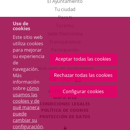
El Ayuntamiento
Tu ciudad
Para ti
Uso de
Este
Turismo
cookies
enlace
Enlace
Sede Electrónica
Este sitio web
se
a
Transparencia
utiliza cookies
abrirá
una
para mejorar
Participación
su experiencia
en
aplicación
Aceptar todas las cookies
de
una
externa.
Otras webs del ayuntamiento
navegación.
ventana
Rechazar todas las cookies
Más
aderSocial
ENLACE
ENLACE
ENLACE
información
nueva.
A
A
A
sobre
cómo
ACCESIBILIDAD
Configurar cookies
UNA
UNA
UNA
usamos las
MAPA WEB
APLICACIÓN
APLICACIÓN
APLICACIÓN
cookies y de
r
CONDICIONES LEGALES
EXTERNA.
EXTERNA.
EXTERNA.
qué manera
POLÍTICA DE COOKIES
puede
PROTECCIÓN DE DATOS
cambiar su
Toggl
configuración
.
Iniciar
navig