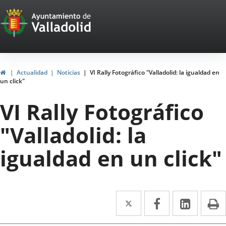
Portal
Saltar al contenido
Web
del
Ayuntamiento
Inicio
Actualidad
Noticias
VI Rally Fotográfico "Valladolid: la igualdad en
un click"
de
VI Rally Fotográfico
Valladolid
"Valladolid: la
igualdad en un click"
Twitter
Enlace
Facebook
Enlace
Linke
Enlace
I
a
a
a