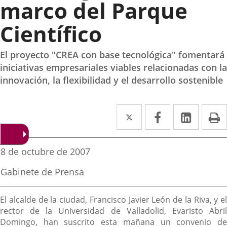
marco del Parque
Científico
El proyecto "CREA con base tecnológica" fomentará
iniciativas empresariales viables relacionadas con la
innovación, la flexibilidad y el desarrollo sostenible
Twitter
Enlace
Facebook
Enlace
Linke
Enlace
I
a
a
a
una
una
una
Fecha
8 de octubre de 2007
de
aplicación
aplicación
aplica
la
Fuente
Gabinete de Prensa
noticia
externa.
externa.
extern
de
la
Descripción
noticia
El alcalde de la ciudad, Francisco Javier León de la Riva, y el
rector de la Universidad de Valladolid, Evaristo Abril
Domingo, han suscrito esta mañana un convenio de