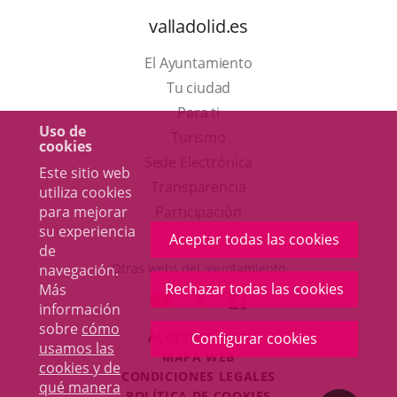
valladolid.es
El Ayuntamiento
Tu ciudad
Para ti
Uso de
Este
Turismo
cookies
enlace
Enlace
Sede Electrónica
Este sitio web
se
a
Transparencia
utiliza cookies
abrirá
una
para mejorar
Participación
su experiencia
en
aplicación
Aceptar todas las cookies
de
una
externa.
Otras webs del ayuntamiento
navegación.
ventana
Rechazar todas las cookies
Más
aderSocial
ENLACE
ENLACE
ENLACE
información
nueva.
A
A
A
sobre
cómo
ACCESIBILIDAD
Configurar cookies
UNA
UNA
UNA
usamos las
MAPA WEB
APLICACIÓN
APLICACIÓN
APLICACIÓN
cookies y de
r
CONDICIONES LEGALES
EXTERNA.
EXTERNA.
EXTERNA.
qué manera
POLÍTICA DE COOKIES