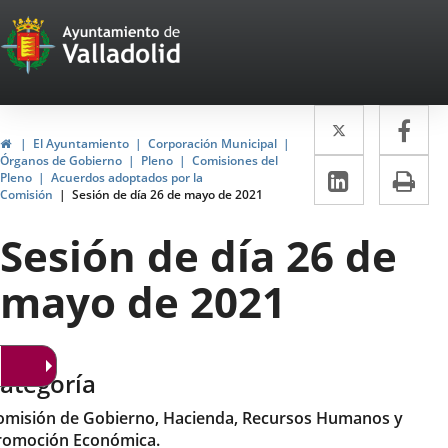
Portal
Saltar al contenido
Web
del
Twitter
Enlace
Fa
Enl
Ayuntamiento
Inicio
El Ayuntamiento
Corporación Municipal
a
a
Órganos de Gobierno
Pleno
Comisiones del
de
LinkedIn
Enlace
Im
Pleno
Acuerdos adoptados por la
una
un
Comisión
Sesión de día 26 de mayo de 2021
a
Valladolid
aplicació
apl
una
Sesión de día 26 de
externa.
ext
aplicaci
mayo de 2021
externa.
ategoría
omisión de Gobierno, Hacienda, Recursos Humanos y
romoción Económica.