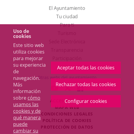
El Ayuntamiento
Tu ciudad
Para ti
Uso de
Este
Turismo
cookies
enlace
Enlace
Sede Electrónica
Este sitio web
se
a
Transparencia
utiliza cookies
abrirá
una
para mejorar
Participación
su experiencia
en
aplicación
Aceptar todas las cookies
de
una
externa.
Otras webs del ayuntamiento
navegación.
ventana
Rechazar todas las cookies
Más
aderSocial
ENLACE
ENLACE
ENLACE
información
nueva.
A
A
A
sobre
cómo
ACCESIBILIDAD
Configurar cookies
UNA
UNA
UNA
usamos las
MAPA WEB
APLICACIÓN
APLICACIÓN
APLICACIÓN
cookies y de
r
CONDICIONES LEGALES
EXTERNA.
EXTERNA.
EXTERNA.
qué manera
POLÍTICA DE COOKIES
puede
PROTECCIÓN DE DATOS
cambiar su
Toggl