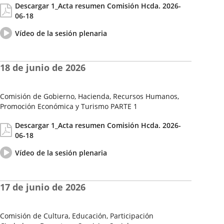
Descargar 1_Acta resumen Comisión Hcda. 2026-
de
06-18
la
Sesión
Vídeo
Enlace
Vídeo de la sesión plenaria
del
a
pleno
una
aplicación
18 de junio de 2026
externa.
Comisión de Gobierno, Hacienda, Recursos Humanos,
Promoción Económica y Turismo PARTE 1
Fecha
Actas/Acuerdos
Descargar 1_Acta resumen Comisión Hcda. 2026-
de
06-18
la
Sesión
Vídeo
Enlace
Vídeo de la sesión plenaria
del
a
pleno
una
aplicación
17 de junio de 2026
externa.
Comisión de Cultura, Educación, Participación