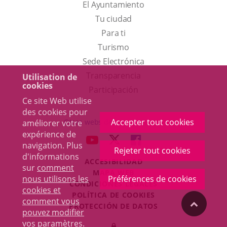
El Ayuntamiento
Tu ciudad
Para ti
Este
Turismo
enlace
Enlace
Sede Electrónica
se
a
Transparencia
Utilisation de
cookies
abrirá
una
Participación
Ce site Web utilise
en
aplicación
des cookies pour
una
externa.
Accepter tout cookies
Otras webs del ayuntamiento
améliorer votre
ventana
expérience de
aderSocial
ENLACE
ENLACE
ENLACE
navigation. Plus
nueva.
Rejeter tout cookies
A
A
A
d'informations
ACCESIBILIDAD
UNA
UNA
UNA
sur
comment
MAPA WEB
APLICACIÓN
APLICACIÓN
APLICACIÓN
nous utilisons les
Préférences de cookies
r
CONDICIONES LEGALES
EXTERNA.
EXTERNA.
EXTERNA.
cookies et
POLÍTICA DE COOKIES
comment vous
"Volver
PROTECCIÓN DE DATOS
pouvez modifier
Toggl
vos paramètres
.
Iniciar
navig