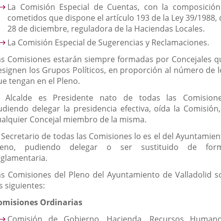
La Comisión Especial de Cuentas, con la composición
cometidos que dispone el artículo 193 de la Ley 39/1988, 
28 de diciembre, reguladora de la Haciendas Locales.
La Comisión Especial de Sugerencias y Reclamaciones.
as Comisiones estarán siempre formadas por Concejales q
esignen los Grupos Políticos, en proporción al número de l
ue tengan en el Pleno.
l Alcalde es Presidente nato de todas las Comisione
udiendo delegar la presidencia efectiva, oída la Comisión,
ualquier Concejal miembro de la misma.
l Secretario de todas las Comisiones lo es el del Ayuntamien
leno, pudiendo delegar o ser sustituido de for
eglamentaria.
as Comisiones del Pleno del Ayuntamiento de Valladolid s
s siguientes:
omisiones Ordinarias
Comisión de Gobierno, Hacienda, Recursos Humano