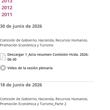
2013
2012
2011
30 de junio de 2026
Comisión de Gobierno, Hacienda, Recursos Humanos,
Promoción Económica y Turismo
Fecha
Actas/Acuerdos
Descargar 1_Acta resumen Comisión Hcda. 2026-
de
06-30
la
Sesión
Vídeo
Enlace
Vídeo de la sesión plenaria
del
a
pleno
una
aplicación
18 de junio de 2026
externa.
Comisión de Gobierno, Hacienda, Recursos Humanos,
Promoción Económica y Turismo_Parte 2
Fecha
Actas/Acuerdos