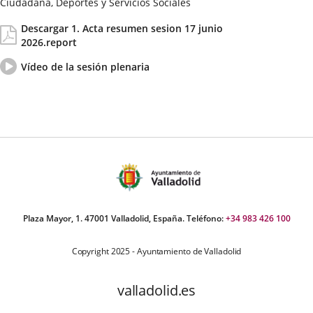
Ciudadana, Deportes y Servicios Sociales
Fecha
Actas/Acuerdos
Descargar 1. Acta resumen sesion 17 junio
de
2026.report
la
Sesión
Vídeo
Enlace
Vídeo de la sesión plenaria
del
a
pleno
una
aplicación
externa.
Plaza Mayor, 1. 47001 Valladolid, España. Teléfono:
+34 983 426 100
Copyright 2025 - Ayuntamiento de Valladolid
valladolid.es