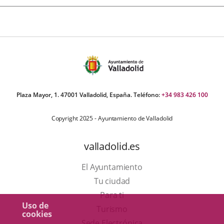
Plaza Mayor, 1. 47001 Valladolid, España. Teléfono:
+34 983 426 100
Copyright 2025 - Ayuntamiento de Valladolid
valladolid.es
El Ayuntamiento
Tu ciudad
Para ti
Uso de
Este
Turismo
cookies
enlace
Enlace
Sede Electrónica