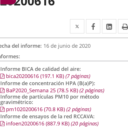
20200616
Twitter
Enlace
Facebook
Enlace
Link
Enla
a
a
a
una
una
una
echa del informe
16 de junio de 2020
aplicación
aplicación
aplic
nformes
externa.
externa.
exte
Informe BICA de calidad del aire
bica20200616
(197.1
KB
)
(7 páginas)
Informe de concentración HPA (B(a)P)
BaP2020_Semana 25
(78.5
KB
)
(2 páginas)
Informe de partículas PM10 por método
gravimétrico
pm1020200616
(70.8
KB
)
(2 páginas)
Informe de ensayos de la red RCCAVA
infoen20200616
(887.9
KB
)
(20 páginas)