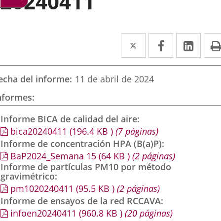
20240411
Twitter
Enlace
Facebook
Enlace
Link
Enla
a
a
a
una
una
una
echa del informe
11 de abril de 2024
aplicación
aplicación
aplic
nformes
externa.
externa.
exte
Informe BICA de calidad del aire
bica20240411
(196.4
KB
)
(7 páginas)
Informe de concentración HPA (B(a)P)
BaP2024_Semana 15
(64
KB
)
(2 páginas)
Informe de partículas PM10 por método
gravimétrico
pm1020240411
(95.5
KB
)
(2 páginas)
Informe de ensayos de la red RCCAVA
infoen20240411
(960.8
KB
)
(20 páginas)