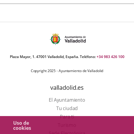
Plaza Mayor, 1. 47001 Valladolid, España. Teléfono:
+34 983 426 100
Copyright 2025 - Ayuntamiento de Valladolid
valladolid.es
El Ayuntamiento
Tu ciudad
Para ti
Uso de
Este
Turismo
cookies
enlace
Enlace
Sede Electrónica