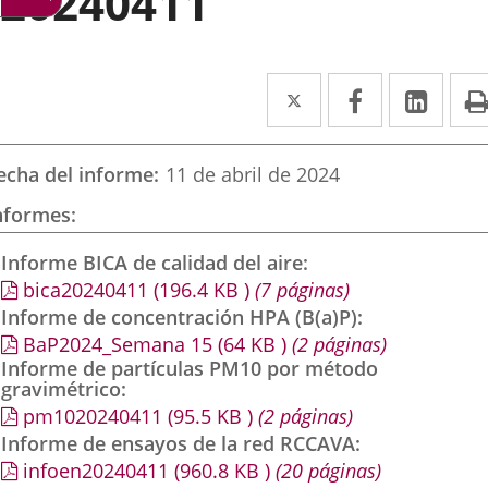
20240411
Twitter
Enlace
Facebook
Enlace
Link
Enla
a
a
a
una
una
una
echa del informe
11 de abril de 2024
aplicación
aplicación
aplic
nformes
externa.
externa.
exte
Informe BICA de calidad del aire
bica20240411
(196.4
KB
)
(7 páginas)
Informe de concentración HPA (B(a)P)
BaP2024_Semana 15
(64
KB
)
(2 páginas)
Informe de partículas PM10 por método
gravimétrico
pm1020240411
(95.5
KB
)
(2 páginas)
Informe de ensayos de la red RCCAVA
infoen20240411
(960.8
KB
)
(20 páginas)