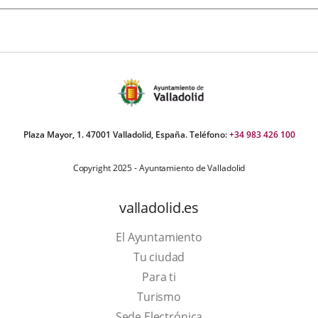
Plaza Mayor, 1. 47001 Valladolid, España. Teléfono:
+34 983 426 100
Copyright 2025 - Ayuntamiento de Valladolid
valladolid.es
El Ayuntamiento
Tu ciudad
Para ti
Este
Turismo
enlace
Enlace
Sede Electrónica