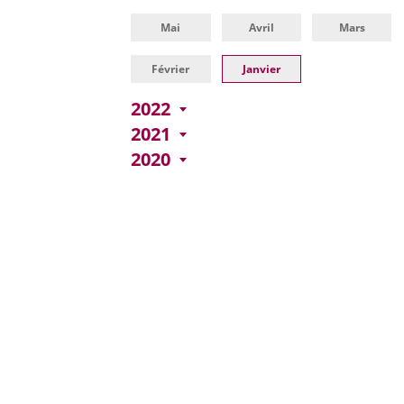
una
externa.
externa.
Mai
Avril
Mars
aplicación
externa.
Février
Janvier
2022
2021
2020