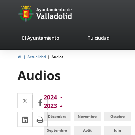
Portal
Saltar al contenido
avaTop
Web
del
Ayuntamiento
valladolid.es
El Ayuntamiento
Tu ciudad
de
Inicio
Actualidad
Audios
Valladolid
Audios
Twitter
Enlace
2024
Facebook
Enlace
2023
a
a
LinkedIn
Enlace
Imprimir
una
Décembre
Novembre
Octobre
una
a
aplicación
aplicación
Septembre
Août
Juin