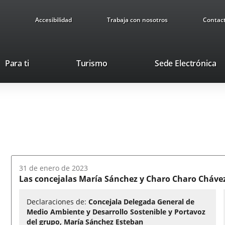
Accesibilidad
Trabaja con nosotros
Contac
Este
En
Para ti
Turismo
Sede Electrónica
enlace
a
se
u
abrirá
ap
en
ex
una
ventana
nueva.
Fecha
31 de enero de 2023
del
Las concejalas María Sánchez y Charo Charo Chávez 
audio:
Declaraciones de:
Concejala Delegada General de
Medio Ambiente y Desarrollo Sostenible y Portavoz
del grupo, María Sánchez Esteban