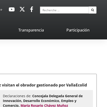
avaHeaderSocial
Enlace
Enlace
Enlace
Recherche
to
Recherch
a
a
a
una
una
una
aplicación
aplicación
aplicación
lace
Transparencia
Participación
externa.
externa.
externa.
na
licación
terna.
visitan el obrador gestionado por VallaEcolid
Declaraciones de:
Concejala Delegada General de
Innovación, Desarrollo Económico, Empleo y
Comercio,
María Rosario Chávez Muñoz