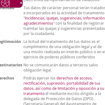
aplicación
aplicación
aplica
externa.
externa.
extern
inalidad
Tus datos de carácter personal serán tratado
e incorporados en la actividad de tratamiento
"
Incidencias, quejas, sugerencias, información
agradecimientos
" con la finalidad de registrar
tramitar las quejas y sugerencias presentadas
por la ciudadanía.
egitimación
La licitud del tratamiento de tus datos es el
cumplimiento de una obligación legal y el de
una misión realizada en interés público o en e
ejercicio de poderes públicos conferidos
estinatarios
No se comunicarán datos a terceros salvo
obligación legal.
erechos
Podrás ejercer los
derechos de acceso,
rectificación, supresión, portabilidad de tus
datos, así como de limitación y oposición a su
Enlace
tratamiento
mediante escrito dirigido a la
a
delegada de Protección de Datos (DPD)
una
(Secretaría General) del Ayuntamiento de