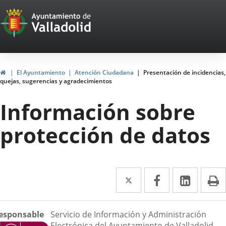
Portal
Saltar al contenido
Web
del
Ayuntamiento
Inicio
El Ayuntamiento
Atención Ciudadana
Presentación de incidencias,
quejas, sugerencias y agradecimientos
de
Información sobre
Valladolid
protección de datos
Twitter
Enlace
Facebook
Enlace
Linke
Enlace
I
a
a
a
escripción
una
una
una
esponsable
Servicio de Información y Administración
Electrónica del Ayuntamiento de Valladolid.