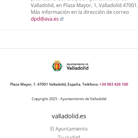
aplicación
Valladolid, en Plaza Mayor, 1, Valladolid 47001.
externa.
Más información en la dirección de correo
Enlace
dpd@ava.es
a
una
aplicación
externa.
Plaza Mayor, 1. 47001 Valladolid, España. Teléfono:
+34 983 426 100
Copyright 2025 - Ayuntamiento de Valladolid
valladolid.es
El Ayuntamiento
Tu ciudad