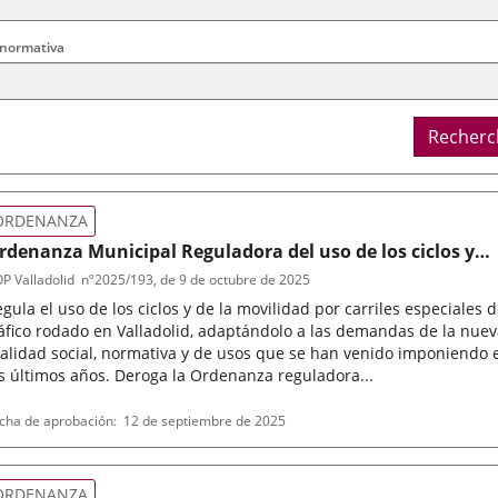
 normativa
Recherc
ORDENANZA
rdenanza Municipal Reguladora del uso de los ciclos y
ehículos de movilidad personal y de la movilidad por
P Valladolid
nº
2025/193
, de 9 de octubre de 2025
arriles especiales de tráfico rodado en Valladolid
gula el uso de los ciclos y de la movilidad por carriles especiales 
áfico rodado en Valladolid, adaptándolo a las demandas de la nue
alidad social, normativa y de usos que se han venido imponiendo 
s últimos años. Deroga la Ordenanza reguladora...
po
ferencia
cha de aprobación
12 de septiembre de 2025
letin
rmativa
ORDENANZA