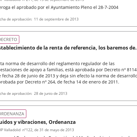
eroga el aprobado por el Ayuntamiento Pleno el 28-7-2004
po
ferencia
cha de aprobación
11 de septiembre de 2013
letin
rmativa
DECRETO
stablecimiento de la renta de referencia, los baremos de
cceso y el cálculo de las cuantías de las prestaciones de
poyo a familias del Ayuntamiento de Valladolid
ta norma de desarrollo del reglamento regulador de las
estaciones de apoyo a familias, está aprobada por Decreto nº 8114
 fecha 28 de junio de 2013 y deja sin efecto la norma de desarroll
robada por Decreto nº 264, de fecha 14 de enero de 2011.
po
cha de aprobación
28 de junio de 2013
rmativa
ORDENANZA
uidos y vibraciones, Ordenanza
P Valladolid
nº
122
, de 31 de mayo de 2013