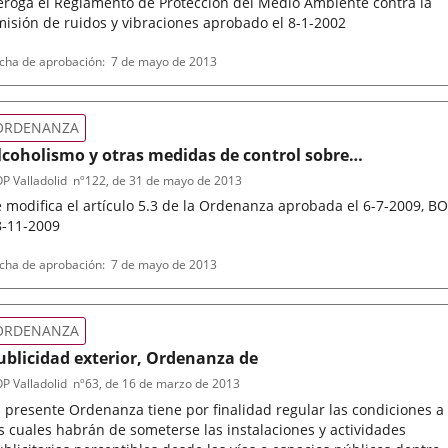
eroga el Reglamento de Protección del Medio Ambiente contra la
isión de ruidos y vibraciones aprobado el 8-1-2002
po
ferencia
cha de aprobación
7 de mayo de 2013
letin
rmativa
ORDENANZA
lcoholismo y otras medidas de control sobre
stablecimientos hosteleros, Ordenanza Prevención
P Valladolid
nº
122
, de 31 de mayo de 2013
 modifica el artículo 5.3 de la Ordenanza aprobada el 6-7-2009, B
8-11-2009
po
ferencia
cha de aprobación
7 de mayo de 2013
letin
rmativa
ORDENANZA
ublicidad exterior, Ordenanza de
P Valladolid
nº
63
, de 16 de marzo de 2013
 presente Ordenanza tiene por finalidad regular las condiciones a
s cuales habrán de someterse las instalaciones y actividades