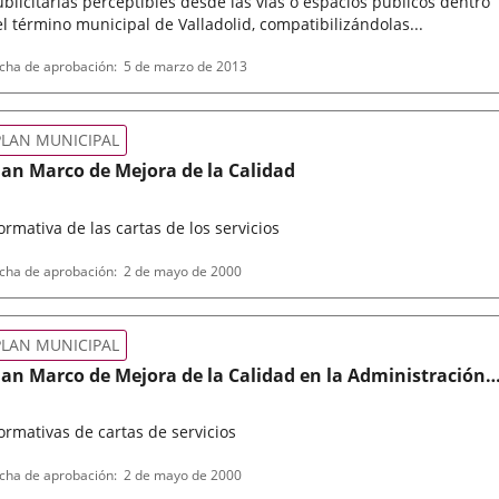
blicitarias perceptibles desde las vías o espacios públicos dentro
l término municipal de Valladolid, compatibilizándolas...
po
ferencia
cha de aprobación
5 de marzo de 2013
letin
rmativa
PLAN MUNICIPAL
lan Marco de Mejora de la Calidad
rmativa de las cartas de los servicios
po
cha de aprobación
2 de mayo de 2000
rmativa
PLAN MUNICIPAL
lan Marco de Mejora de la Calidad en la Administración
unicipal.
rmativas de cartas de servicios
po
cha de aprobación
2 de mayo de 2000
rmativa