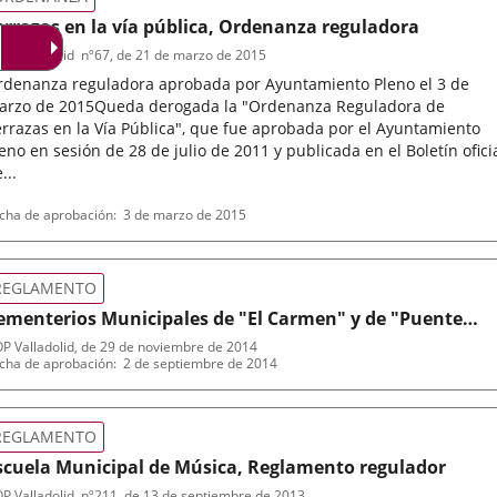
errazas en la vía pública, Ordenanza reguladora
P Valladolid
nº
67
, de 21 de marzo de 2015
rdenanza reguladora aprobada por Ayuntamiento Pleno el 3 de
arzo de 2015Queda derogada la "Ordenanza Reguladora de
rrazas en la Vía Pública", que fue aprobada por el Ayuntamiento
eno en sesión de 28 de julio de 2011 y publicada en el Boletín ofici
...
po
ferencia
cha de aprobación
3 de marzo de 2015
letin
rmativa
REGLAMENTO
ementerios Municipales de "El Carmen" y de "Puente
uero", Reglamento
P Valladolid
, de 29 de noviembre de 2014
po
ferencia
cha de aprobación
2 de septiembre de 2014
letin
rmativa
REGLAMENTO
scuela Municipal de Música, Reglamento regulador
P Valladolid
nº
211
, de 13 de septiembre de 2013