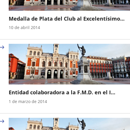
Medalla de Plata del Club al Excelentísimo
Ayuntamiento de Valladolid, por su continua 
Año
10 de abril 2014
inestimable colaboración con este Club, y con
el deporte en general, a lo largo de sus
veinticinco años de historia.
Entidad colaboradora a la F.M.D. en el I
Campeonato de España Alevín y Benjamín de
Año
1 de marzo de 2014
invierno.