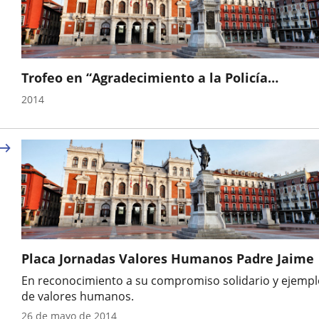
externa.
externa.
extern
Trofeo en “Agradecimiento a la Policía
Municipal de Valladolid.
Año
2014
Placa Jornadas Valores Humanos Padre Jaime
En reconocimiento a su compromiso solidario y ejempl
de valores humanos.
Año
26 de mayo de 2014