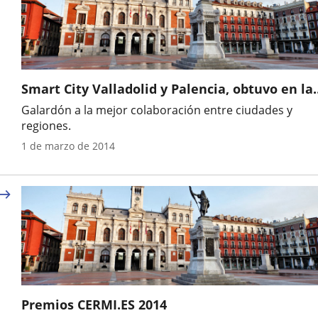
Smart City Valladolid y Palencia, obtuvo en la
convocatoria de los Premios “Contratos y
Galardón a la mejor colaboración entre ciudades y
Proyectos Smart Cities 2014”,
regiones.
Año
1 de marzo de 2014
Premios CERMI.ES 2014