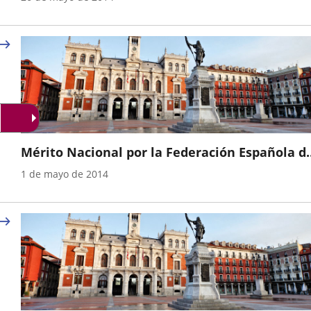
Mérito Nacional por la Federación Española d
Donantes de Sangre, a petición de la
Año
1 de mayo de 2014
Hermandad de Valladolid.