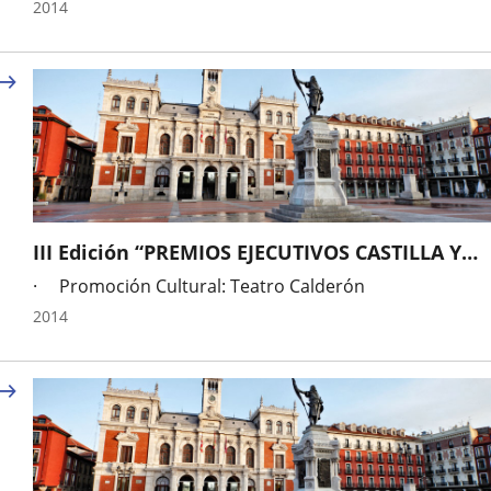
Año
2014
III Edición “PREMIOS EJECUTIVOS CASTILLA Y
LEÓN”, otorgados por la revista “EJECUTIVOS”
· Promoción Cultural: Teatro Calderón
entre otras categorías, a:
Año
2014