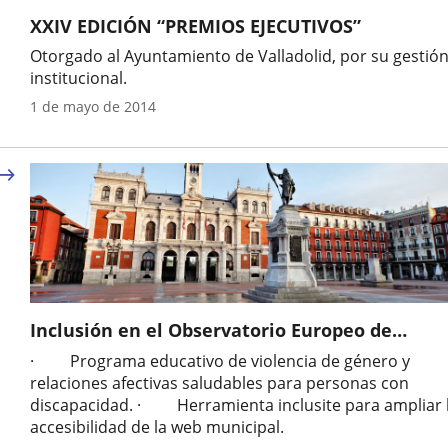
XXIV EDICIÓN “PREMIOS EJECUTIVOS”
Otorgado al Ayuntamiento de Valladolid, por su gestió
institucional.
Año
1 de mayo de 2014
Inclusión en el Observatorio Europeo de
Ciudades y Pueblos para todas las personas, d
· Programa educativo de violencia de género y
las siguientes buenas prácticas:
relaciones afectivas saludables para personas con
discapacidad. · Herramienta inclusite para ampliar 
accesibilidad de la web municipal.