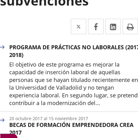
subvenciones
Twitter
Enlace
Facebook
Enlace
Linke
Enlace
I
a
a
a
una
una
una
PROGRAMA DE PRÁCTICAS NO LABORALES (201
aplicación
aplicación
aplica
2018)
El objetivo de este programa es mejorar la
externa.
externa.
extern
capacidad de inserción laboral de aquellas
personas que se hayan titulado recientemente en
la Universidad de Valladolid y no tengan
experiencia laboral. En segundo lugar, se preten
contribuir a la modernización del...
20
octubre
2017
al
15
noviembre
2017
BECAS DE FORMACIÓN EMPRENDEDORA CREA
2017