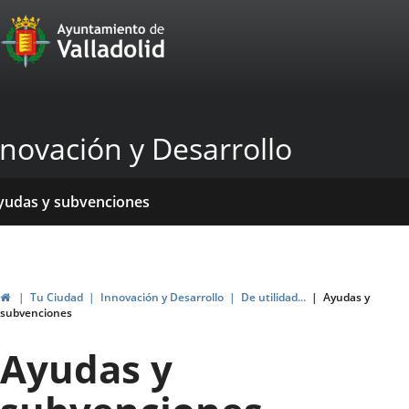
Portal
Saltar al contenido
Web
del
Ayuntamiento
nnovación y Desarrollo
de
Valladolid
icio
rvicios
entros
yudas y subvenciones
ormativas
blicaciones
ticias
genda
Inicio
Tu Ciudad
Innovación y Desarrollo
De utilidad...
Ayudas y
subvenciones
Ayudas y