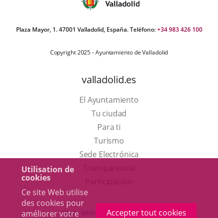
Plaza Mayor, 1. 47001 Valladolid, España. Teléfono:
+34 983 426 100
Copyright 2025 - Ayuntamiento de Valladolid
valladolid.es
El Ayuntamiento
Tu ciudad
Para ti
Este
Turismo
enlace
Enlace
Sede Electrónica
se
a
Transparencia
Utilisation de
cookies
abrirá
una
Participación
Ce site Web utilise
en
aplicación
des cookies pour
una
externa.
Accepter tout cookies
Otras webs del ayuntamiento
améliorer votre