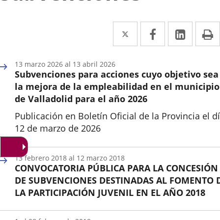
Twitter
Enlace
Facebook
Enlace
Linke
Enlace
I
a
a
a
una
una
una
13
marzo
2026
al
13
abril
2026
Subvenciones para acciones cuyo objetivo sea
aplicación
aplicación
aplica
la mejora de la empleabilidad en el municipio
externa.
externa.
extern
de Valladolid para el año 2026
Publicación en Boletín Oficial de la Provincia el d
12 de marzo de 2026
Inicio
13
febrero
2018
al
12
marzo
2018
CONVOCATORIA PÚBLICA PARA LA CONCESIÓN
DE SUBVENCIONES DESTINADAS AL FOMENTO 
LA PARTICIPACIÓN JUVENIL EN EL AÑO 2018
Inicio