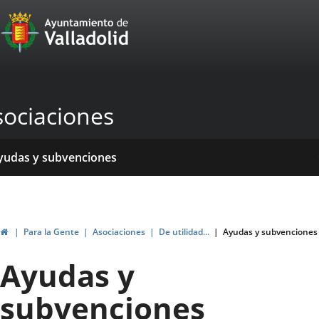
Portal
Saltar al contenido
Web
del
Ayuntamiento
sociaciones
de
Valladolid
icio
rvicios
entros
yudas y subvenciones
ormativas
blicaciones
ticias
genda
Inicio
Para la Gente
Asociaciones
De utilidad...
Ayudas y subvenciones
Ayudas y
subvenciones