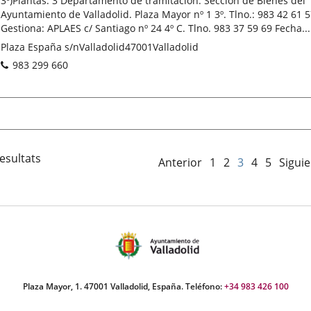
3º)Plantas: 3 Departamento de tramitación: Sección de Bienes del
Ayuntamiento de Valladolid. Plaza Mayor nº 1 3º. Tlno.: 983 42 61 
Gestiona: APLAES c/ Santiago nº 24 4º C. Tlno. 983 37 59 69 Fecha...
Adresse
Plaza España s/n
Valladolid
47001
Valladolid
postale
Téléphones
983 299 660
esultats
Anterior
1
2
3
4
5
Sigui
Plaza Mayor, 1. 47001 Valladolid, España. Teléfono:
+34 983 426 100