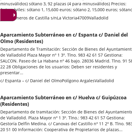
minusválidos) sótano 3, 92 plazas (4 para minusválidos) Precios:
Automóviles: sótano 1, 15,600 euros; sótano 2, 15,000 euros; sótano
Adresse
c/ Comuneros de Castilla s/n
La Victoria
47009
Valladolid
postale
Aparcamiento Subterráneo en c/ Espanta c/ Daniel del
Olmo (Residentes)
Departamento de Tramitación: Sección de Bienes del Ayuntamient
de Valladolid Plaza Mayor nº 1 3º. Tlno. 983 42 61 57 Gestiona:
SALCON. Paseo de La Habana nº 46 bajo. 28036 Madrid. Tlno. 91 5
22 28 Obligaciones de los usuarios: Deben ser residentes y
presentar...
Adresse
c/ Espanta – c/ Daniel del Olmo
Polígono Argales
Valladolid
postale
Aparcamiento Subterráneo en c/ Huelva c/ Guipúzcoa
(Residentes)
Departamento de tramitación: Sección de Bienes del Ayuntamient
de Valladolid. Plaza Mayor nº 1 3º. Tlno.: 983 42 61 57 Gestiona:
Gestoría Delfín Medina. c/ Canovas del Castillo nº 11 2º B. Tlno. 98
20 51 00 Información: Cooperativa de Propietarios de plazas...