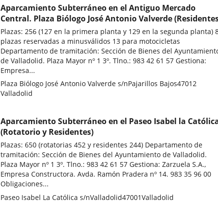
Aparcamiento Subterráneo en el Antiguo Mercado
Central. Plaza Biólogo José Antonio Valverde (Residentes
Plazas: 256 (127 en la primera planta y 129 en la segunda planta) 
plazas reservadas a minusválidos 13 para motocicletas
Departamento de tramitación: Sección de Bienes del Ayuntamient
de Valladolid. Plaza Mayor nº 1 3º. Tlno.: 983 42 61 57 Gestiona:
Empresa...
Adresse
Plaza Biólogo José Antonio Valverde s/n
Pajarillos Bajos
47012
postale
Valladolid
Aparcamiento Subterráneo en el Paseo Isabel la Católic
(Rotatorio y Residentes)
Plazas: 650 (rotatorias 452 y residentes 244) Departamento de
tramitación: Sección de Bienes del Ayuntamiento de Valladolid.
Plaza Mayor nº 1 3º. Tlno.: 983 42 61 57 Gestiona: Zarzuela S.A.,
Empresa Constructora. Avda. Ramón Pradera nº 14. 983 35 96 00
Obligaciones...
Adresse
Paseo Isabel La Católica s/n
Valladolid
47001
Valladolid
postale