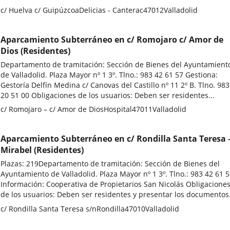
Adresse
c/ Huelva c/ Guipúzcoa
Delicias - Canterac
47012
Valladolid
postale
Aparcamiento Subterráneo en c/ Romojaro c/ Amor de
Dios (Residentes)
Departamento de tramitación: Sección de Bienes del Ayuntamient
de Valladolid. Plaza Mayor nº 1 3º. Tlno.: 983 42 61 57 Gestiona:
Gestoría Delfín Medina c/ Canovas del Castillo nº 11 2º B. Tlno. 983
20 51 00 Obligaciones de los usuarios: Deben ser residentes...
Adresse
c/ Romojaro – c/ Amor de Dios
Hospital
47011
Valladolid
postale
Aparcamiento Subterráneo en c/ Rondilla Santa Teresa 
Mirabel (Residentes)
Plazas: 219Departamento de tramitación: Sección de Bienes del
Ayuntamiento de Valladolid. Plaza Mayor nº 1 3º. Tlno.: 983 42 61 
Información: Cooperativa de Propietarios San Nicolás Obligacione
de los usuarios: Deben ser residentes y presentar los documentos.
Adresse
c/ Rondilla Santa Teresa s/n
Rondilla
47010
Valladolid
postale