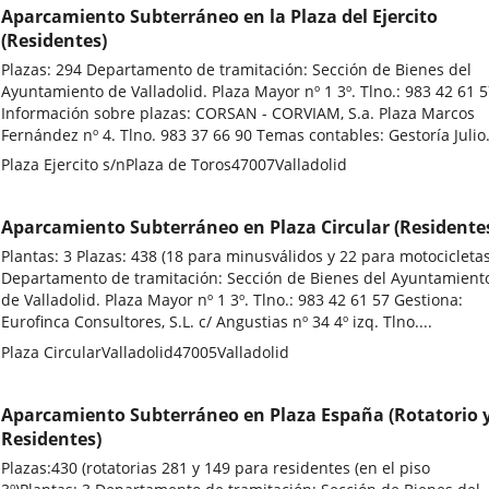
Aparcamiento Subterráneo en la Plaza del Ejercito
(Residentes)
Plazas: 294 Departamento de tramitación: Sección de Bienes del
Ayuntamiento de Valladolid. Plaza Mayor nº 1 3º. Tlno.: 983 42 61 
Información sobre plazas: CORSAN - CORVIAM, S.a. Plaza Marcos
Fernández nº 4. Tlno. 983 37 66 90 Temas contables: Gestoría Julio.
Adresse
Plaza Ejercito s/n
Plaza de Toros
47007
Valladolid
postale
Aparcamiento Subterráneo en Plaza Circular (Residente
Plantas: 3 Plazas: 438 (18 para minusválidos y 22 para motocicletas
Departamento de tramitación: Sección de Bienes del Ayuntamient
de Valladolid. Plaza Mayor nº 1 3º. Tlno.: 983 42 61 57 Gestiona:
Eurofinca Consultores, S.L. c/ Angustias nº 34 4º izq. Tlno....
Adresse
Plaza Circular
Valladolid
47005
Valladolid
postale
Aparcamiento Subterráneo en Plaza España (Rotatorio 
Residentes)
Plazas:430 (rotatorias 281 y 149 para residentes (en el piso