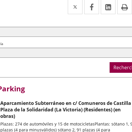
Twitter
Enlace
Facebook
Enlace
Linke
Enlace
I
a
a
a
cherche
ère
una
una
una
ral
aplicación
aplicación
aplica
externa.
externa.
extern
ía
Recherc
Parking
Aparcamiento Subterráneo en c/ Comuneros de Castilla
Plaza de la Solidaridad (La Victoria) (Residentes) (en
obras)
Plazas: 274 de automóviles y 15 de motocicletasPlantas: sótano 1, 
plazas (4 para minusválidos) sótano 2, 91 plazas (4 para