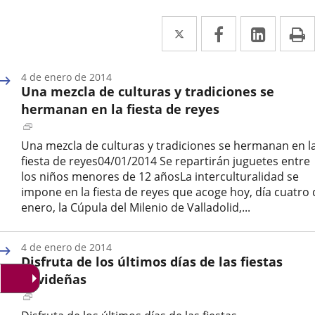
Twitter
Enlace
Facebook
Enlace
Linke
Enlace
I
a
a
a
una
una
una
4 de enero de 2014
Una mezcla de culturas y tradiciones se
aplicación
aplicación
aplica
hermanan en la fiesta de reyes
externa.
externa.
extern
Enlace
a
Una mezcla de culturas y tradiciones se hermanan en l
una
fiesta de reyes04/01/2014 Se repartirán juguetes entre
aplicación
los niños menores de 12 añosLa interculturalidad se
externa.
impone en la fiesta de reyes que acoge hoy, día cuatro 
enero, la Cúpula del Milenio de Valladolid,...
Fecha
de
4 de enero de 2014
la
Disfruta de los últimos días de las fiestas
noticia
navideñas
Enlace
a