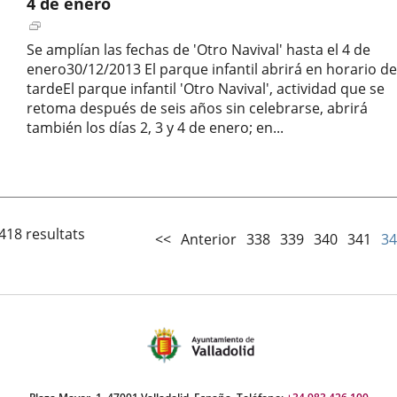
4 de enero
Enlace
a
Se amplían las fechas de 'Otro Navival' hasta el 4 de
una
enero30/12/2013 El parque infantil abrirá en horario de
aplicación
tardeEl parque infantil 'Otro Navival', actividad que se
externa.
retoma después de seis años sin celebrarse, abrirá
también los días 2, 3 y 4 de enero; en...
Fecha
de
la
noticia
418 resultats
<<
Anterior
338
339
340
341
34