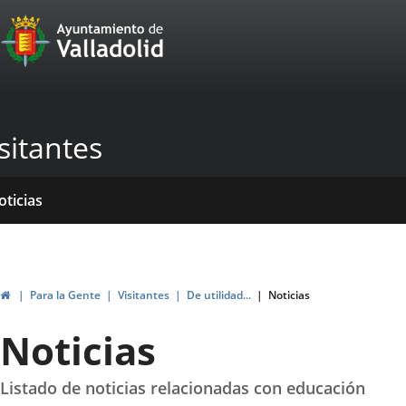
Portal
Saltar al contenido
Web
del
Ayuntamiento
sitantes
de
Valladolid
icio
rvicios
entros
yudas
ormativas
blicaciones
oticias
genda
ubvenciones
Inicio
Para la Gente
Visitantes
De utilidad...
Noticias
Noticias
Listado de noticias relacionadas con educación