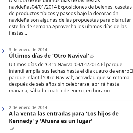
Disfruta de los últimos días de las fiestas
una
navideñas04/01/2014 Exposiciones de belenes, casetas
aplicación
de productos típicos y paseos bajo la decoración
externa.
navideña son algunas de las propuestas para disfrutar
este fin de semana.Aprovecha los últimos días de las
fiestas...
Fecha
de
3 de enero de 2014
la
Enlace
Últimos días de 'Otro Navival'
noticia
a
Últimos días de 'Otro Navival'03/01/2014 El parque
una
infantil amplía sus fechas hasta el día cuatro de eneroE
aplicación
parque infantil 'Otro Navival', actividad que se retoma
externa.
después de seis años sin celebrarse, abrirá hasta
mañana, sábado cuatro de enero; en horario...
Fecha
de
2 de enero de 2014
la
A la venta las entradas para 'Los hijos de
noticia
Kennedy' y 'Afuera es un lugar'
Enlace