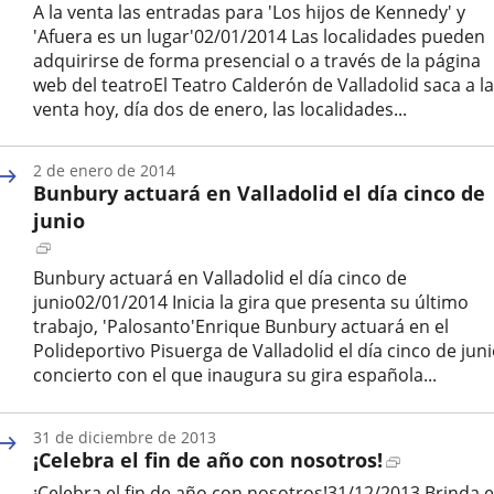
a
A la venta las entradas para 'Los hijos de Kennedy' y
una
'Afuera es un lugar'02/01/2014 Las localidades pueden
aplicación
adquirirse de forma presencial o a través de la página
externa.
web del teatroEl Teatro Calderón de Valladolid saca a la
venta hoy, día dos de enero, las localidades...
Fecha
de
2 de enero de 2014
la
Bunbury actuará en Valladolid el día cinco de
noticia
junio
Enlace
a
Bunbury actuará en Valladolid el día cinco de
una
junio02/01/2014 Inicia la gira que presenta su último
aplicación
trabajo, 'Palosanto'Enrique Bunbury actuará en el
externa.
Polideportivo Pisuerga de Valladolid el día cinco de juni
concierto con el que inaugura su gira española...
Fecha
de
31 de diciembre de 2013
la
Enlace
¡Celebra el fin de año con nosotros!
noticia
a
¡Celebra el fin de año con nosotros!31/12/2013 Brinda 