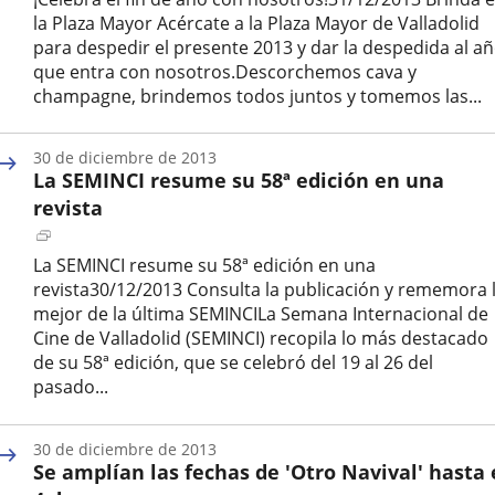
una
la Plaza Mayor Acércate a la Plaza Mayor de Valladolid
aplicación
para despedir el presente 2013 y dar la despedida al a
externa.
que entra con nosotros.Descorchemos cava y
champagne, brindemos todos juntos y tomemos las...
Fecha
de
30 de diciembre de 2013
la
La SEMINCI resume su 58ª edición en una
noticia
revista
Enlace
a
La SEMINCI resume su 58ª edición en una
una
revista30/12/2013 Consulta la publicación y rememora 
aplicación
mejor de la última SEMINCILa Semana Internacional de
externa.
Cine de Valladolid (SEMINCI) recopila lo más destacado
de su 58ª edición, que se celebró del 19 al 26 del
pasado...
Fecha
de
30 de diciembre de 2013
la
Se amplían las fechas de 'Otro Navival' hasta 
noticia