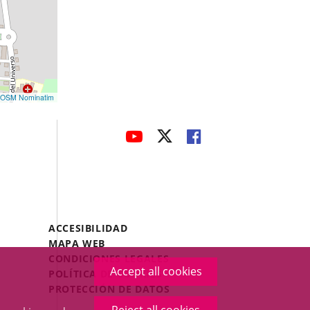
OSM Nominatim
avaHeaderSocial
LINK
LINK
LINK
TO
TO
TO
EXTERNAL
EXTERNAL
EXTERNAL
APPLICATION.
APPLICATION.
APPLICATION.
Menú
ACCESIBILIDAD
Legal
MAPA WEB
Footer
CONDICIONES LEGALES
Accept all cookies
POLÍTICA DE COOKIES
PROTECCIÓN DE DATOS