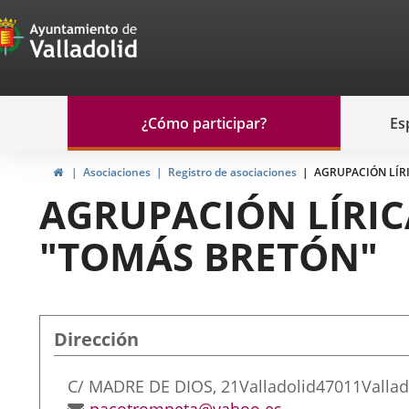
Portal
Jump to content
de
Participación
Menu
¿Cómo participar?
Es
navegación
Participación
Home
Asociaciones
Registro de asociaciones
AGRUPACIÓN LÍR
AGRUPACIÓN LÍRIC
"TOMÁS BRETÓN"
Dirección
Postal
C/ MADRE DE DIOS, 21
Valladolid
47011
Vallad
address
Email