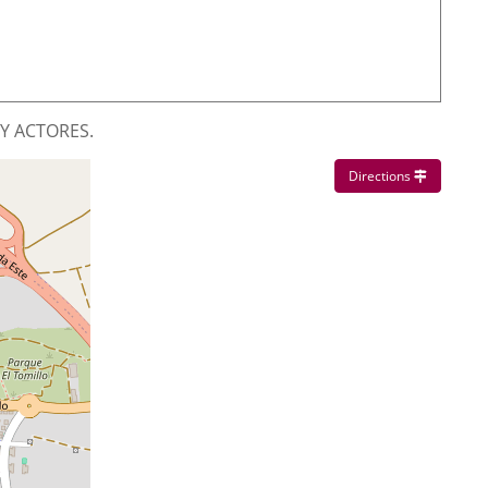
Y ACTORES.
Enlace a u
Directions