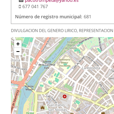
pacotrompeta@yahoo.es
Mobile
677 041 767
Número de registro municipal
681
Finalidad
DIVULGACION DEL GENERO LIRICO, REPRESENTACION 
de
¿Dónde
Skip
la
+
map
estamos?
asociación
−