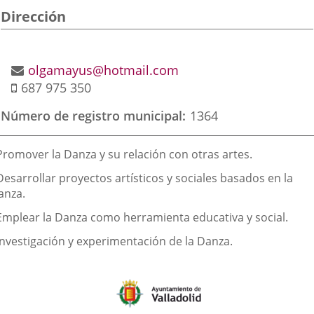
Dirección
aplicación
aplicación
aplic
externa.
externa.
exte
Postal
address
Email
olgamayus@hotmail.com
Mobile
687 975 350
Número de registro municipal
1364
inalidad
Promover la Danza y su relación con otras artes.
e
Desarrollar proyectos artísticos y sociales basados en la
a
anza.
sociación
 Emplear la Danza como herramienta educativa y social.
 Investigación y experimentación de la Danza.