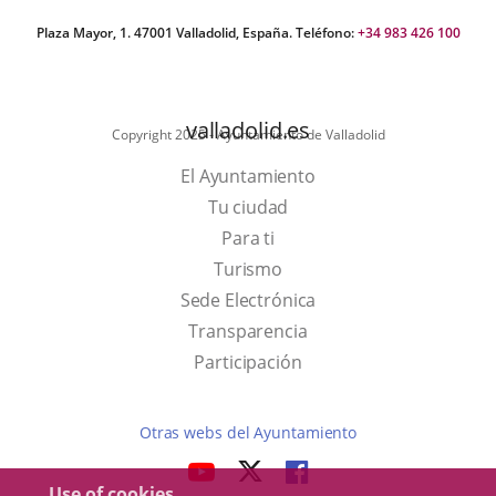
Plaza Mayor, 1. 47001 Valladolid, España. Teléfono:
+34 983 426 100
valladolid.es
Copyright 2025 - Ayuntamiento de Valladolid
El Ayuntamiento
Tu ciudad
Para ti
This
Turismo
link
Link
Sede Electrónica
will
to
Transparencia
open
external
Participación
in
application.
a
Otras webs del Ayuntamiento
pop-
aderSocial
LINK
LINK
LINK
up
Use of cookies