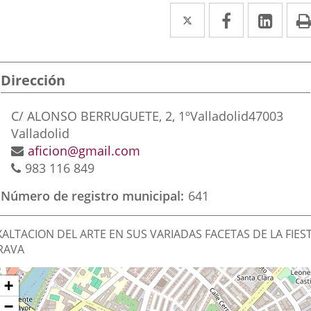
Twitter
Enlace
Facebook
Enlace
Link
Enla
a
a
a
una
una
una
Dirección
aplicación
aplicación
aplic
externa.
externa.
exte
Postal
C/ ALONSO BERRUGUETE, 2, 1º
Valladolid
47003
address
Valladolid
Email
aficion@gmail.com
Phones
983 116 849
Número de registro municipal
641
inalidad
XALTACION DEL ARTE EN SUS VARIADAS FACETAS DE LA FIES
e
RAVA
a
Dónde
ip
+
sociación
ap
stamos?
−