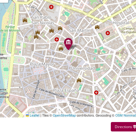
Leaflet
|
Tiles ©
OpenStreetMap
contributors. Geocoding ©
OSM Nominat
Directions