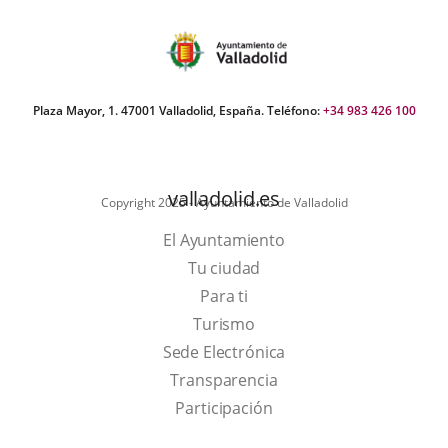
Plaza Mayor, 1. 47001 Valladolid, España. Teléfono:
+34 983 426 100
valladolid.es
Copyright 2025 - Ayuntamiento de Valladolid
El Ayuntamiento
Tu ciudad
Para ti
This
Turismo
link
Link
Sede Electrónica
will
to
Transparencia
open
external
Participación
in
application.