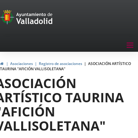
Portal
Jump to content
de
Participación
Menu
Tog
navegación
nav
Participación
Home
Asociaciones
Registro de asociaciones
ASOCIACIÓN ARTÍSTICO
TAURINA "AFICIÓN VALLISOLETANA"
ASOCIACIÓN
ARTÍSTICO TAURINA
"AFICIÓN
VALLISOLETANA"