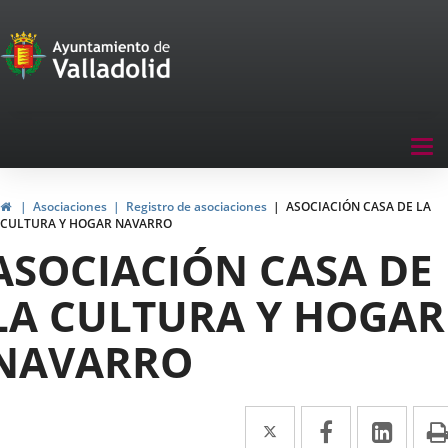
Portal
Jump to content
de
Participación
Menu
Tog
navegación
nav
Participación
Home
Asociaciones
Registro de asociaciones
ASOCIACIÓN CASA DE LA
CULTURA Y HOGAR NAVARRO
ASOCIACIÓN CASA DE
LA CULTURA Y HOGAR
NAVARRO
Twitter
Enlace
Facebook
Enlace
Link
Enla