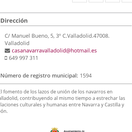
a
a
a
una
una
una
Dirección
aplicación
aplicación
aplic
externa.
externa.
exte
Postal
C/ Manuel Bueno, 5, 3º C.
Valladolid.
47008.
address
Valladolid
Email
casanavarravalladolid@hotmail.es
Mobile
649 997 311
Número de registro municipal
1594
inalidad
El fomento de los lazos de unión de los navarros en
e
alladolid, contribuyendo al mismo tiempo a estrechar las
elaciones culturales y humanas entre Navarra y Castilla y
a
eón.
sociación