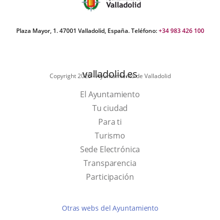
Plaza Mayor, 1. 47001 Valladolid, España. Teléfono:
+34 983 426 100
valladolid.es
Copyright 2025 - Ayuntamiento de Valladolid
El Ayuntamiento
Tu ciudad
Para ti
This
Turismo
link
Link
Sede Electrónica
will
to
Transparencia
open
external
Participación
in
application.
a
Otras webs del Ayuntamiento
pop-