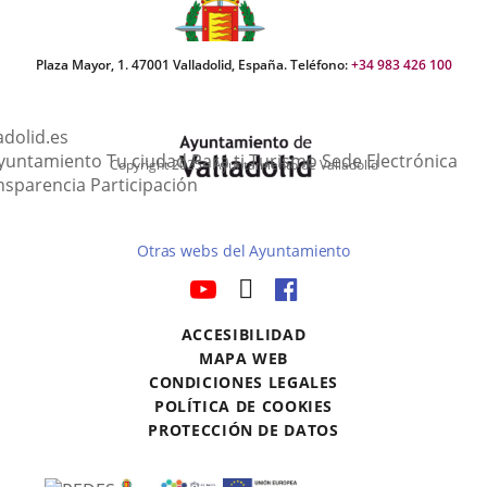
Plaza Mayor, 1. 47001 Valladolid, España. Teléfono:
+34 983 426 100
adolid.es
This
Lin
Ayuntamiento
Tu ciudad
Para ti
Turismo
Sede Electrónica
Copyright 2025 - Ayuntamiento de Valladolid
link
to
nsparencia
Participación
will
ext
open
app
Otras webs del Ayuntamiento
in
a
aderSocial
LINK
LINK
LINK
pop-
TO
TO
TO
up
ACCESIBILIDAD
EXTERNAL
EXTERNAL
EXTERNAL
window.
MAPA WEB
APPLICATION.
APPLICATION.
APPLICATION.
r
CONDICIONES LEGALES
POLÍTICA DE COOKIES
PROTECCIÓN DE DATOS