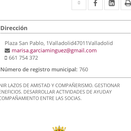
Twitter
Enlace
Facebook
Enlace
Link
Enla
a
a
a
una
una
una
Dirección
aplicación
aplicación
aplic
externa.
externa.
exte
Postal
Plaza San Pablo, 1
Valladolid
47011
Valladolid
address
Email
marisa.garciaminguez@gmail.com
Mobile
661 754 372
Número de registro municipal
760
inalidad
NIR LAZOS DE AMISTAD Y COMPAÑERISMO. GESTIONAR
e
ENEFICIOS. DESARROLLAR ACTIVIDADES DE AYUDAY
COMPAÑAMIENTO ENTRE LAS SOCIAS.
a
sociación