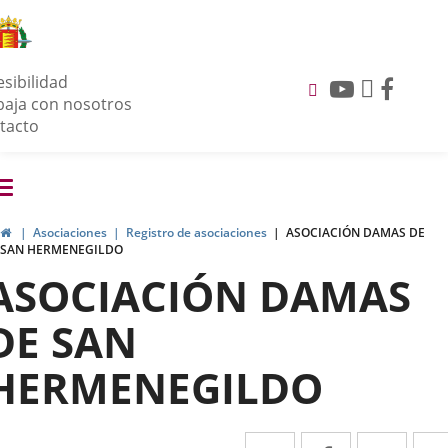
Portal
de
esibilidad
Participación
Link
Link
Link
baja con nosotros
to
to
to
tacto
external
external
extern
application
applicati
applic
enu
Toggle
avegación
navigation
rticipación
Home
Asociaciones
Registro de asociaciones
ASOCIACIÓN DAMAS DE
SAN HERMENEGILDO
ASOCIACIÓN DAMAS
DE SAN
HERMENEGILDO