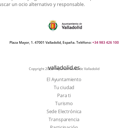
uscar un ocio alternativo y responsable.
Plaza Mayor, 1. 47001 Valladolid, España. Teléfono:
+34 983 426 100
valladolid.es
Copyright 2025 - Ayuntamiento de Valladolid
El Ayuntamiento
Tu ciudad
Para ti
This
Turismo
link
Link
Sede Electrónica
will
to
Transparencia
open
external
Participación