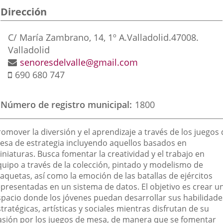
Dirección
aplicación
aplicación
aplic
externa.
externa.
exte
Postal
C/ María Zambrano, 14, 1º A.
Valladolid.
47008.
address
Valladolid
Email
senoresdelvalle@gmail.com
Mobile
690 680 747
Número de registro municipal
1800
inalidad
omover la diversión y el aprendizaje a través de los juegos
e
esa de estrategia incluyendo aquellos basados en
niaturas. Busca fomentar la creatividad y el trabajo en
a
quipo a través de la colección, pintado y modelismo de
sociación
aquetas, así como la emoción de las batallas de ejércitos
epresentadas en un sistema de datos. El objetivo es crear u
spacio donde los jóvenes puedan desarrollar sus habilidade
tratégicas, artísticas y sociales mientras disfrutan de su
asión por los juegos de mesa, de manera que se fomentar