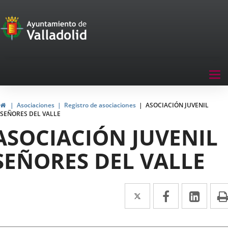
Portal
Jump to content
de
Participación
Menu
Tog
navegación
nav
Participación
Home
Asociaciones
Registro de asociaciones
ASOCIACIÓN JUVENIL
SEÑORES DEL VALLE
ASOCIACIÓN JUVENIL
SEÑORES DEL VALLE
Twitter
Enlace
Facebook
Enlace
Link
Enla
a
a
a
una
una
una