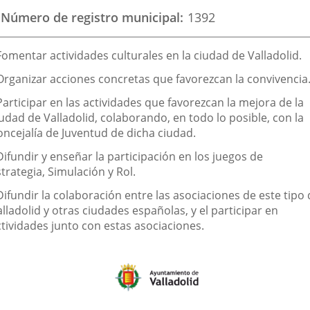
Número de registro municipal
1392
aplicación
aplicación
aplic
externa.
externa.
exte
inalidad
Fomentar actividades culturales en la ciudad de Valladolid.
e
 Organizar acciones concretas que favorezcan la convivencia
a
Participar en las actividades que favorezcan la mejora de la
sociación
udad de Valladolid, colaborando, en todo lo posible, con la
oncejalía de Juventud de dicha ciudad.
Difundir y enseñar la participación en los juegos de
trategia, Simulación y Rol.
Difundir la colaboración entre las asociaciones de este tipo
lladolid y otras ciudades españolas, y el participar en
ctividades junto con estas asociaciones.