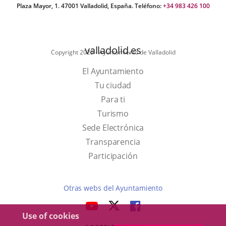
Plaza Mayor, 1. 47001 Valladolid, España. Teléfono:
+34 983 426 100
valladolid.es
Copyright 2025 - Ayuntamiento de Valladolid
El Ayuntamiento
Tu ciudad
Para ti
This
Turismo
link
Link
Sede Electrónica
will
to
Transparencia
open
external
Participación
in
application.
a
Otras webs del Ayuntamiento
pop-
aderSocial
LINK
LINK
LINK
up
Use of cookies
TO
TO
TO