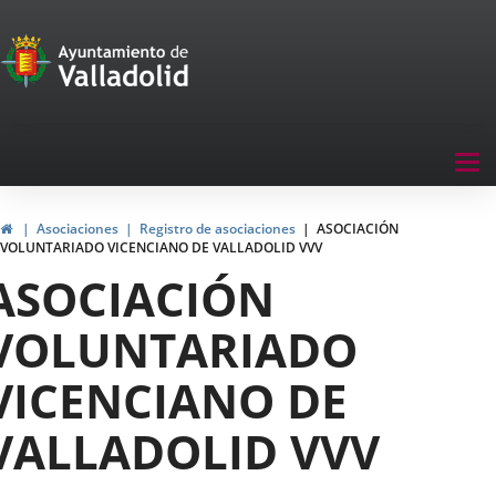
Portal
Jump to content
de
Participación
Menu
Tog
navegación
nav
Participación
Home
Asociaciones
Registro de asociaciones
ASOCIACIÓN
VOLUNTARIADO VICENCIANO DE VALLADOLID VVV
ASOCIACIÓN
VOLUNTARIADO
VICENCIANO DE
VALLADOLID VVV