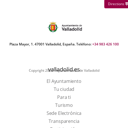
Directions
Plaza Mayor, 1. 47001 Valladolid, España. Teléfono:
+34 983 426 100
valladolid.es
Copyright 2025 - Ayuntamiento de Valladolid
El Ayuntamiento
Tu ciudad
Para ti
This
Turismo
link
Link
Sede Electrónica
will
to
Transparencia