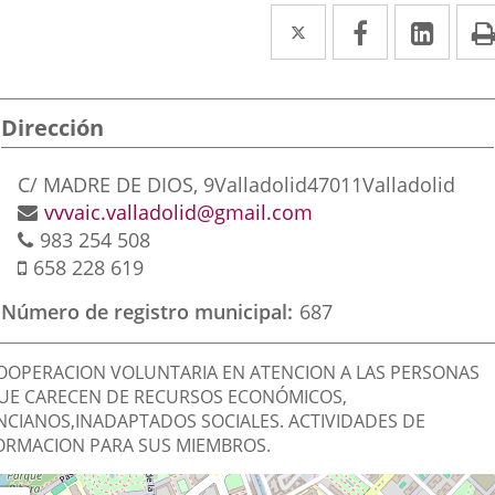
Twitter
Enlace
Facebook
Enlace
Link
Enla
a
a
a
una
una
una
Dirección
aplicación
aplicación
aplic
externa.
externa.
exte
Postal
C/ MADRE DE DIOS, 9
Valladolid
47011
Valladolid
address
Email
vvvaic.valladolid@gmail.com
Phones
983 254 508
Mobile
658 228 619
Número de registro municipal
687
inalidad
OOPERACION VOLUNTARIA EN ATENCION A LAS PERSONAS
e
UE CARECEN DE RECURSOS ECONÓMICOS,
NCIANOS,INADAPTADOS SOCIALES. ACTIVIDADES DE
a
ORMACION PARA SUS MIEMBROS.
sociación
Dónde
ip