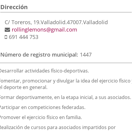
Dirección
aplicación
aplicación
aplic
externa.
externa.
exte
Postal
C/ Toreros, 19.
Valladolid.
47007.
Valladolid
address
Email
rollinglemons@gmail.com
Mobile
691 444 753
Número de registro municipal
1447
inalidad
Desarrollar actividades físico-deportivas.
e
Fomentar, promocionar y divulgar la idea del ejercicio físico 
a
el deporte en general.
sociación
Formar deportivamente, en la etapa inicial, a sus asociados.
 Participar en competiciones federadas.
Promover el ejercicio físico en familia.
 Realización de cursos para asociados impartidos por