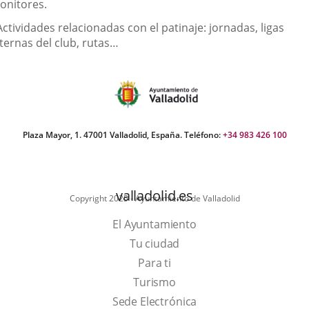
onitores.
Actividades relacionadas con el patinaje: jornadas, ligas
ternas del club, rutas…
Plaza Mayor, 1. 47001 Valladolid, España. Teléfono:
+34 983 426 100
valladolid.es
Copyright 2025 - Ayuntamiento de Valladolid
El Ayuntamiento
Tu ciudad
Para ti
This
Turismo
link
Link
Sede Electrónica