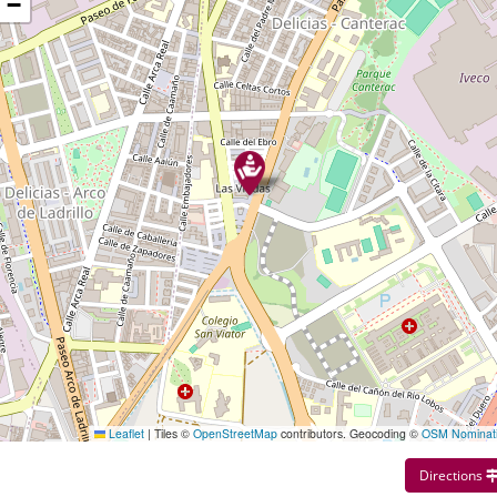
−
Leaflet
|
Tiles ©
OpenStreetMap
contributors. Geocoding ©
OSM Nominat
Directions