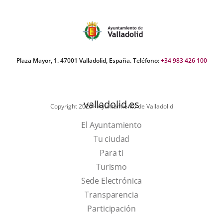
Plaza Mayor, 1. 47001 Valladolid, España. Teléfono:
+34 983 426 100
valladolid.es
Copyright 2025 - Ayuntamiento de Valladolid
El Ayuntamiento
Tu ciudad
Para ti
This
Turismo
link
Link
Sede Electrónica
will
to
Transparencia
open
external
Participación
in
application.