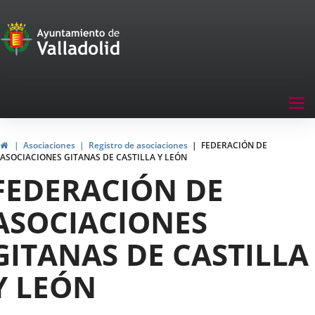
Portal
Jump to content
de
Participación
Menu
Tog
navegación
nav
Participación
Home
Asociaciones
Registro de asociaciones
FEDERACIÓN DE
ASOCIACIONES GITANAS DE CASTILLA Y LEÓN
FEDERACIÓN DE
ASOCIACIONES
GITANAS DE CASTILLA
Y LEÓN