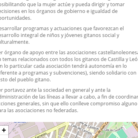
sibilitando que la mujer actúe y pueda dirigir y tomar
ecisiones en los órganos de gobierno e igualdad de
portunidades.
esarrollar programas y actuaciones que favorezcan el
sarrollo integral de niños y jóvenes gitanos social y
ulturalmente.
er órgano de apoyo entre las asociaciones castellanoleones
n temas relacionados con todos los gitanos de Castilla y Le
en lo particular cada asociación tendrá autonomía en lo
eferente a programas y subvenciones), siendo solidario con 
sto del pueblo gitano.
r portavoz ante la sociedad en general y ante la
ministración de las líneas a llevar a cabo, a fin de coordina
cciones generales, sin que ello conlleve compromiso alguno
ara las asociaciones no federadas.
Dónde
ip
+
ap
stamos?