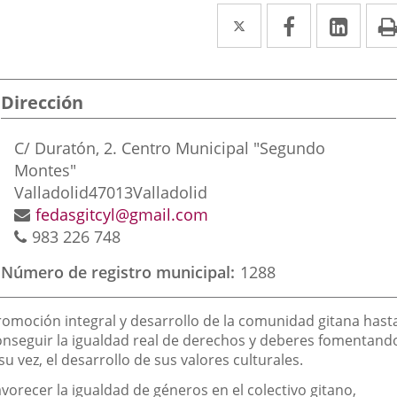
Twitter
Enlace
Facebook
Enlace
Link
Enla
a
a
a
una
una
una
Dirección
aplicación
aplicación
aplic
externa.
externa.
exte
Postal
C/ Duratón, 2. Centro Municipal "Segundo
address
Montes"
Valladolid
47013
Valladolid
Email
fedasgitcyl@gmail.com
Phones
983 226 748
Número de registro municipal
1288
inalidad
romoción integral y desarrollo de la comunidad gitana hast
e
onseguir la igualdad real de derechos y deberes fomentand
su vez, el desarrollo de sus valores culturales.
a
sociación
vorecer la igualdad de géneros en el colectivo gitano,