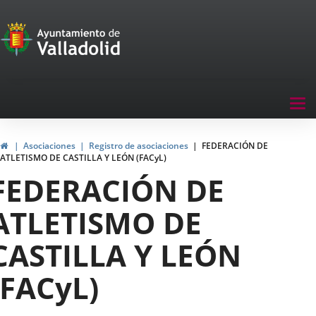
Portal
Jump to content
de
Participación
Menu
Tog
navegación
nav
Participación
Home
Asociaciones
Registro de asociaciones
FEDERACIÓN DE
ATLETISMO DE CASTILLA Y LEÓN (FACyL)
FEDERACIÓN DE
ATLETISMO DE
CASTILLA Y LEÓN
(FACyL)