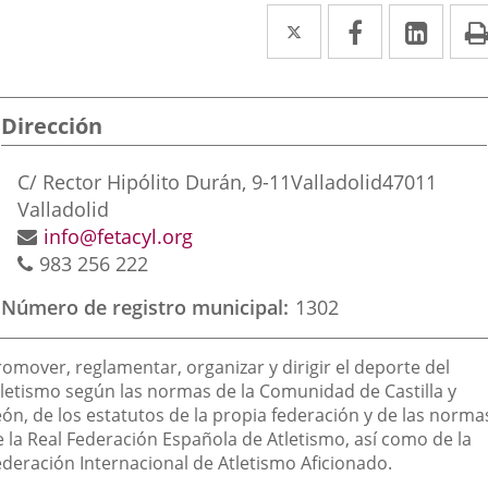
Twitter
Enlace
Facebook
Enlace
Link
Enla
a
a
a
una
una
una
Dirección
aplicación
aplicación
aplic
externa.
externa.
exte
Postal
C/ Rector Hipólito Durán, 9-11
Valladolid
47011
address
Valladolid
Email
info@fetacyl.org
Phones
983 256 222
Número de registro municipal
1302
inalidad
romover, reglamentar, organizar y dirigir el deporte del
e
tletismo según las normas de la Comunidad de Castilla y
eón, de los estatutos de la propia federación y de las norma
a
e la Real Federación Española de Atletismo, así como de la
sociación
ederación Internacional de Atletismo Aficionado.