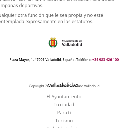
ampañas deportivas.
ualquier otra función que le sea propia y no esté
ontemplada expresamente en los estatutos.
Plaza Mayor, 1. 47001 Valladolid, España. Teléfono:
+34 983 426 100
valladolid.es
Copyright 2025 - Ayuntamiento de Valladolid
El Ayuntamiento
Tu ciudad
Para ti
This
Turismo