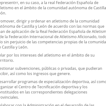
epresentrr, en su caso, a la real Federación Española de
tletismo en el ámbito de la comunidad autónoma de Castilla
eón.
romover, dirigir y ordenar en atletismo de la comunidad
utónoma de Castilla y León de acuerdo con las normas que
ean de aplicación de la Real Federación Española de Atletis
 de la Federación Internacional de Atletismo Aficionado, tod
llo sin perjuicio de las competencias propias de la comunid
 Castilla y León.
lar por los intereses del atletismo en el ámbito de su
rritorio.
estionar subvenciones, públicas o privadas, que pudieran
cibir, así como los ingresos que genere.
esarrollar programas de especialización deportiva, así com
ganizar el Centro de Tecnificación deportiva y los
onstituidos en las correspondientes delegaciones
ovinciales.
olaborar con la Administración en el desarrollo de las