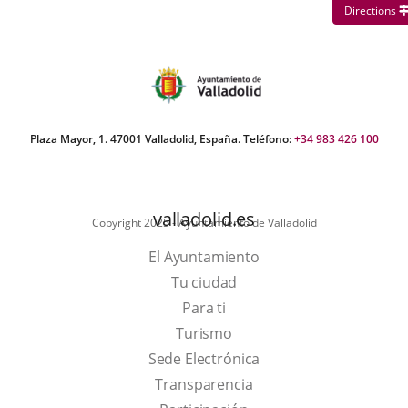
Directions
Plaza Mayor, 1. 47001 Valladolid, España. Teléfono:
+34 983 426 100
valladolid.es
Copyright 2025 - Ayuntamiento de Valladolid
El Ayuntamiento
Tu ciudad
Para ti
This
Turismo
link
Link
Sede Electrónica
will
to
Transparencia