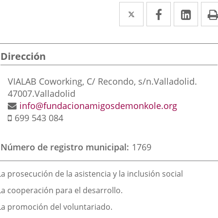
Twitter
Enlace
Facebook
Enlace
Link
Enla
a
a
a
una
una
una
Dirección
aplicación
aplicación
aplic
externa.
externa.
exte
Postal
VIALAB Coworking, C/ Recondo, s/n.
Valladolid.
address
47007.
Valladolid
Email
info@fundacionamigosdemonkole.org
Mobile
699 543 084
Número de registro municipal
1769
inalidad
La prosecución de la asistencia y la inclusión social
e
La cooperación para el desarrollo.
a
 La promoción del voluntariado.
sociación