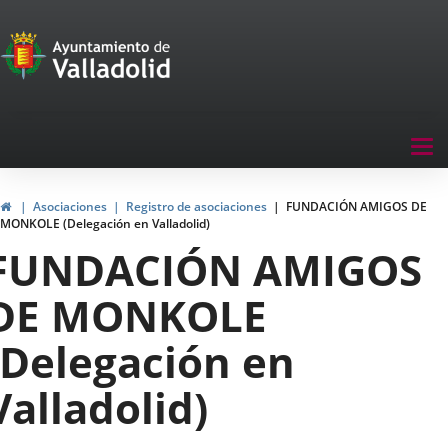
Portal
Jump to content
de
Participación
Menu
Tog
navegación
nav
Participación
Home
Asociaciones
Registro de asociaciones
FUNDACIÓN AMIGOS DE
MONKOLE (Delegación en Valladolid)
FUNDACIÓN AMIGOS
DE MONKOLE
(Delegación en
Valladolid)