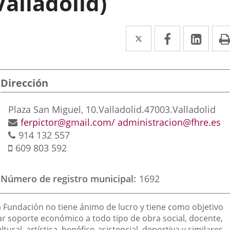
Valladolid)
Twitter
Enlace
Facebook
Enlace
Link
Enla
a
a
a
una
una
una
Dirección
aplicación
aplicación
aplic
externa.
externa.
exte
Postal
Plaza San Miguel, 10.
Valladolid.
47003.
Valladolid
address
Email
ferpictor@gmail.com/ administracion@fhre.es
Phones
914 132 557
Mobile
609 803 592
Número de registro municipal
1692
inalidad
a Fundación no tiene ánimo de lucro y tiene como objetivo
e
ar soporte económico a todo tipo de obra social, docente,
ltural, artística, benéfico-asistencial, deportiva y similares,