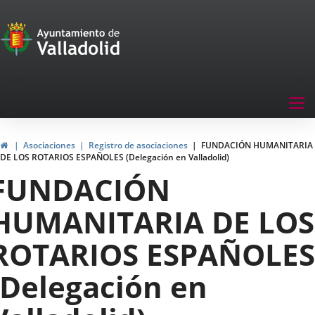
Portal
Jump to content
de
Participación
Menu
Tog
navegación
nav
Participación
Home
Asociaciones
Registro de asociaciones
FUNDACIÓN HUMANITARIA
DE LOS ROTARIOS ESPAÑOLES (Delegación en Valladolid)
FUNDACIÓN
HUMANITARIA DE LOS
ROTARIOS ESPAÑOLES
(Delegación en