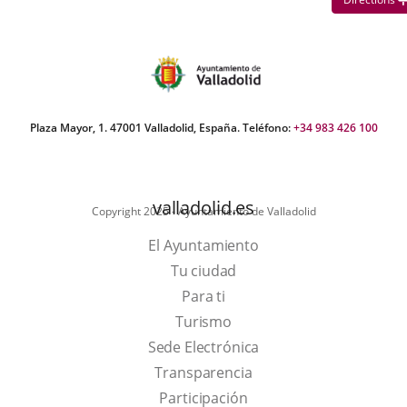
Plaza Mayor, 1. 47001 Valladolid, España. Teléfono:
+34 983 426 100
valladolid.es
Copyright 2025 - Ayuntamiento de Valladolid
El Ayuntamiento
Tu ciudad
Para ti
This
Turismo
link
Link
Sede Electrónica
will
to
Transparencia
open
external
Participación