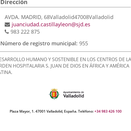
Dirección
aplicación
aplicación
aplic
externa.
externa.
exte
Postal
AVDA. MADRID, 68
Valladolid
47008
Valladolid
address
Email
juanciudad.castillayleon@sjd.es
Phones
983 222 875
Número de registro municipal
955
inalidad
ESARROLLO HUMANO Y SOSTENIBLE EN LOS CENTROS DE L
e
RDEN HOSPITALARIA S. JUAN DE DIOS EN ÁFRICA Y AMÉRICA
ATINA.
a
sociación
Plaza Mayor, 1. 47001 Valladolid, España. Teléfono:
+34 983 426 100