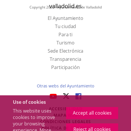
valladolid.es
Copyright 2025 - Ayuntamiento de Valladolid
El Ayuntamiento
Tu ciudad
Para ti
This
Turismo
link
Link
Sede Electrónica
will
to
Transparencia
open
external
Participación
in
application.
a
Otras webs del Ayuntamiento
pop-
aderSocial
LINK
LINK
LINK
up
Use of cookies
TO
TO
TO
window.
ACCESIBILIDAD
EXTERNAL
EXTERNAL
EXTERNAL
This website uses
Accept all cookies
MAPA WEB
cookies to improve
APPLICATION.
APPLICATION.
APPLICATION.
r
CONDICIONES LEGALES
your browsing
POLÍTICA DE COOKIES
Reject all cookies
experience. More