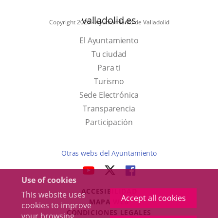
valladolid.es
Copyright 2025 - Ayuntamiento de Valladolid
El Ayuntamiento
Tu ciudad
Para ti
This
Turismo
link
Link
Sede Electrónica
will
to
Transparencia
open
external
Participación
in
application.
a
Otras webs del Ayuntamiento
pop-
aderSocial
LINK
LINK
LINK
up
Use of cookies
TO
TO
TO
window.
ACCESIBILIDAD
EXTERNAL
EXTERNAL
EXTERNAL
This website uses
Accept all cookies
MAPA WEB
cookies to improve
APPLICATION.
APPLICATION.
APPLICATION.
r
CONDICIONES LEGALES
your browsing