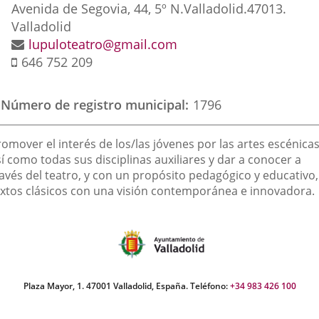
externa.
externa.
exte
Postal
Avenida de Segovia, 44, 5º N.
Valladolid.
47013.
address
Valladolid
Email
lupuloteatro@gmail.com
Mobile
646 752 209
Número de registro municipal
1796
inalidad
omover el interés de los/las jóvenes por las artes escénicas
e
í como todas sus disciplinas auxiliares y dar a conocer a
ravés del teatro, y con un propósito pedagógico y educativo,
a
extos clásicos con una visión contemporánea e innovadora.
sociación
Plaza Mayor, 1. 47001 Valladolid, España. Teléfono:
+34 983 426 100