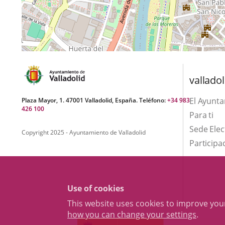
valladol
El Ayunt
Plaza Mayor, 1. 47001 Valladolid, España. Teléfono:
+34 983
426 100
Para ti
Sede Elec
Copyright 2025 - Ayuntamiento de Valladolid
Participa
Use of cookies
This website uses cookies to improve yo
how you can change your settings
.