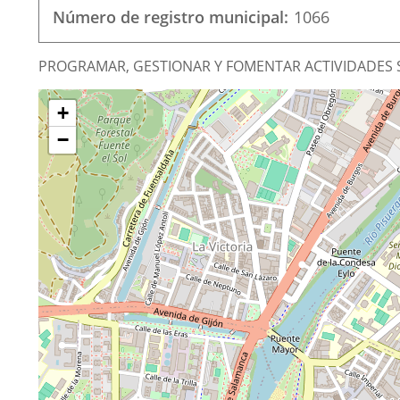
Número de registro municipal
1066
Finalidad
PROGRAMAR, GESTIONAR Y FOMENTAR ACTIVIDADES S
de
¿Dónde
Skip
la
+
map
estamos?
asociación
−