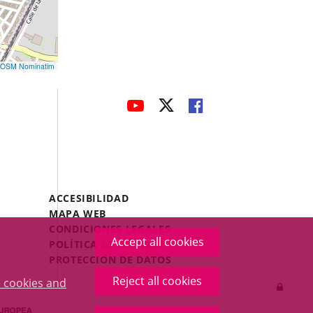
OSM Nominatim
avaHeaderSocial
LINK
LINK
LINK
TO
TO
TO
EXTERNAL
EXTERNAL
EXTERNAL
APPLICATION.
APPLICATION.
APPLICATION.
Menú
ACCESIBILIDAD
Legal
MAPA WEB
Footer
CONDICIONES LEGALES
Accept all cookies
POLÍTICA DE COOKIES
PROTECCIÓN DE DATOS
Reject all cookies
 cookies and
Log
in