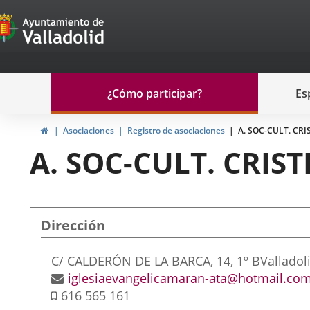
Portal
Jump to content
de
Participación
Menu
¿Cómo participar?
Es
navegación
Participación
Home
Asociaciones
Registro de asociaciones
A. SOC-CULT. CRI
A. SOC-CULT. CRIS
Dirección
Postal
C/ CALDERÓN DE LA BARCA, 14, 1º B
Valladol
address
Email
iglesiaevangelicamaran-ata@hotmail.co
Mobile
616 565 161