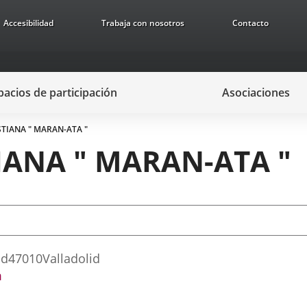
Accesibilidad
Trabaja con nosotros
Contacto
pacios de participación
Asociaciones
STIANA " MARAN-ATA "
TIANA " MARAN-ATA "
id
47010
Valladolid
m