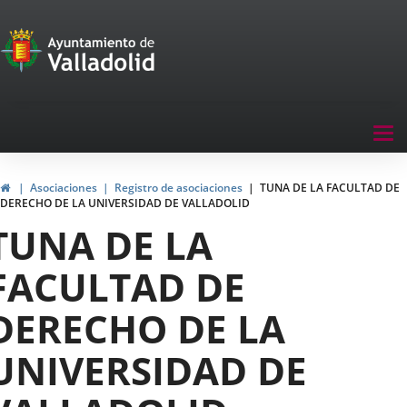
Portal
Jump to content
de
Participación
Menu
Tog
navegación
nav
Participación
Home
Asociaciones
Registro de asociaciones
TUNA DE LA FACULTAD DE
DERECHO DE LA UNIVERSIDAD DE VALLADOLID
TUNA DE LA
FACULTAD DE
DERECHO DE LA
UNIVERSIDAD DE