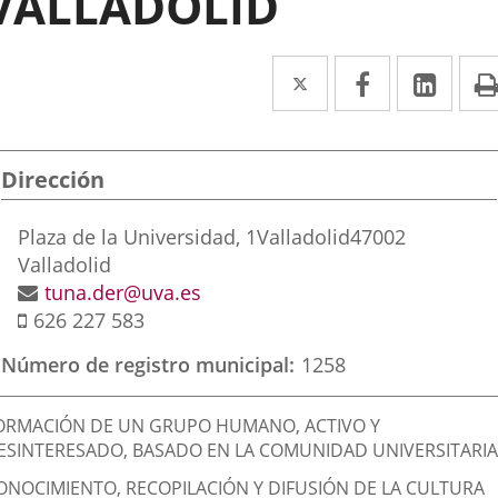
VALLADOLID
Twitter
Enlace
Facebook
Enlace
Link
Enla
a
a
a
una
una
una
Dirección
aplicación
aplicación
aplic
externa.
externa.
exte
Postal
Plaza de la Universidad, 1
Valladolid
47002
address
Valladolid
Email
tuna.der@uva.es
Mobile
626 227 583
Número de registro municipal
1258
inalidad
ORMACIÓN DE UN GRUPO HUMANO, ACTIVO Y
e
ESINTERESADO, BASADO EN LA COMUNIDAD UNIVERSITARIA
a
ONOCIMIENTO, RECOPILACIÓN Y DIFUSIÓN DE LA CULTURA