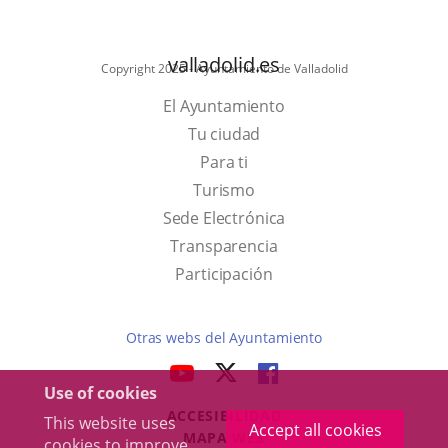
valladolid.es
Copyright 2025 - Ayuntamiento de Valladolid
El Ayuntamiento
Tu ciudad
Para ti
This
Turismo
link
Link
Sede Electrónica
will
to
Transparencia
open
external
Participación
in
application.
a
Otras webs del Ayuntamiento
pop-
aderSocial
LINK
LINK
LINK
up
Use of cookies
TO
TO
TO
window.
ACCESIBILIDAD
EXTERNAL
EXTERNAL
EXTERNAL
This website uses
Accept all cookies
MAPA WEB
cookies to improve
APPLICATION.
APPLICATION.
APPLICATION.