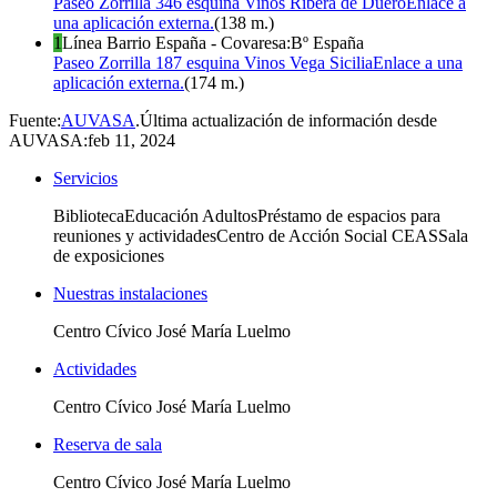
Paseo Zorrilla 346 esquina Vinos Ribera de Duero
Enlace a
una aplicación externa.
(
138
m.
)
1
Línea
Barrio España - Covaresa
:
Bº España
Paseo Zorrilla 187 esquina Vinos Vega Sicilia
Enlace a una
aplicación externa.
(
174
m.
)
Fuente:
AUVASA
.
Última actualización de información desde
AUVASA:
feb 11, 2024
Servicios
BibliotecaEducación AdultosPréstamo de espacios para
reuniones y actividadesCentro de Acción Social CEASSala
de exposiciones
Nuestras instalaciones
Centro Cívico José María Luelmo
Actividades
Centro Cívico José María Luelmo
Reserva de sala
Centro Cívico José María Luelmo