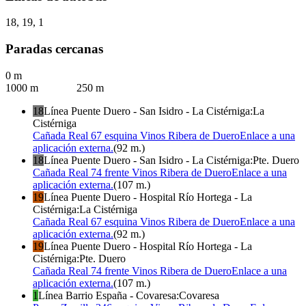
18
,
19
,
1
Paradas cercanas
0 m
1000 m
250 m
18
Línea
Puente Duero - San Isidro - La Cistérniga
:
La
Cistérniga
Cañada Real 67 esquina Vinos Ribera de Duero
Enlace a una
aplicación externa.
(
92
m.
)
18
Línea
Puente Duero - San Isidro - La Cistérniga
:
Pte. Duero
Cañada Real 74 frente Vinos Ribera de Duero
Enlace a una
aplicación externa.
(
107
m.
)
19
Línea
Puente Duero - Hospital Río Hortega - La
Cistérniga
:
La Cistérniga
Cañada Real 67 esquina Vinos Ribera de Duero
Enlace a una
aplicación externa.
(
92
m.
)
19
Línea
Puente Duero - Hospital Río Hortega - La
Cistérniga
:
Pte. Duero
Cañada Real 74 frente Vinos Ribera de Duero
Enlace a una
aplicación externa.
(
107
m.
)
1
Línea
Barrio España - Covaresa
:
Covaresa