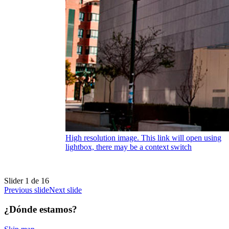
High resolution image. This link will open using
lightbox, there may be a context switch
Slider
1
de 16
Previous slide
Next slide
¿Dónde estamos?