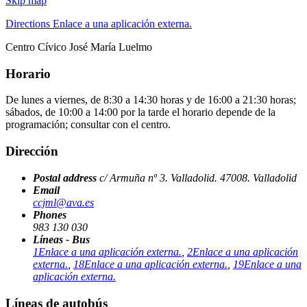
Skip map
Leaflet
|
Tiles ©
OpenStreetMap
contributors. Geocoding ©
OSM
Nominatim
Directions
Enlace a una aplicación externa.
+
Centro Cívico José María Luelmo
−
Horario
De lunes a viernes, de 8:30 a 14:30 horas y de 16:00 a 21:30 horas;
sábados, de 10:00 a 14:00
p
or la tarde el horario depende de la
programación; consultar con el centro.
Dirección
Postal address
c/ Armuña nº 3.
Valladolid.
47008.
Valladolid
Email
ccjml@ava.es
Phones
983 130 030
Líneas - Bus
1
Enlace a una aplicación externa.
,
2
Enlace a una aplicación
externa.
,
18
Enlace a una aplicación externa.
,
19
Enlace a una
aplicación externa.
Líneas de autobús