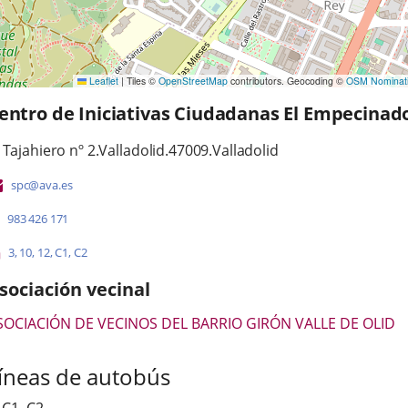
Leaflet
|
Tiles ©
OpenStreetMap
contributors. Geocoding ©
OSM Nominat
entro de Iniciativas Ciudadanas El Empecinad
irección
ostal
 Tajahiero nº 2.
Valladolid.
47009.
Valladolid
ddress
Email
spc@ava.es
Phones
983 426 171
Líneas
Enlace
Enlace
Enlace
Enlace
Enlace
3
,
10
,
12
,
C1
,
C2
a
a
a
a
a
-
una
una
una
una
una
sociación vecinal
Bus
aplicación
aplicación
aplicación
aplicación
aplicación
externa.
externa.
externa.
externa.
externa.
SOCIACIÓN DE VECINOS DEL BARRIO GIRÓN VALLE DE OLID
íneas de autobús