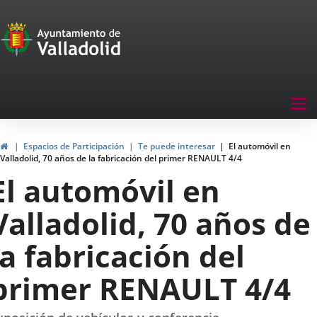
Portal
Jump to content
de
Participación
Menu
Tog
navegación
nav
Participación
Home
Espacios de Participación
Te puede interesar
El automóvil en
Valladolid, 70 años de la fabricación del primer RENAULT 4/4
El automóvil en
Valladolid, 70 años de
la fabricación del
primer RENAULT 4/4