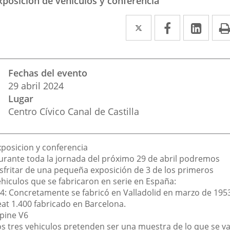
xposición de vehículos y conferencia
Twitter
Enlace
Facebook
Enlace
Link
Enla
a
a
a
una
una
una
Datos
Fechas del evento
aplicación
aplicación
aplic
del
29
abril
2024
evento
externa.
externa.
exte
Lugar
Centro Cívico Canal de Castilla
escripción
xposicion y conferencia
urante toda la jornada del próximo 29 de abril podremos
isfritar de una pequeña exposición de 3 de los primeros
ehiculos que se fabricaron en serie en España:
/4: Concretamente se fabricó en Valladolid en marzo de 195
eat 1.400 fabricado en Barcelona.
lpine V6
os tres vehiculos pretenden ser una muestra de lo que se va