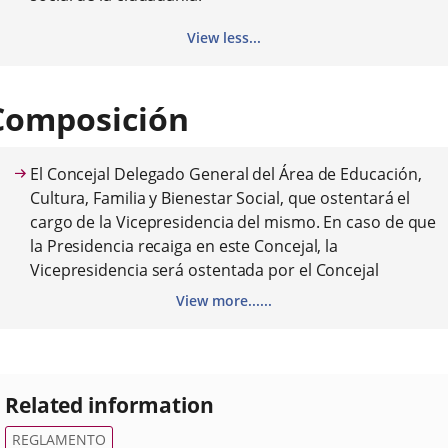
View less...
Composición
El Concejal Delegado General del Área de Educación,
Cultura, Familia y Bienestar Social, que ostentará el
cargo de la Vicepresidencia del mismo. En caso de que
la Presidencia recaiga en este Concejal, la
Vicepresidencia será ostentada por el Concejal
Delegado de Acción Social.
View more......
El Concejal Delegado del Área de Acción Social.
El Concejal Delegado de Participación Ciudadana.
Un representante de cada uno de los grupos políticos
Related information
municipales.
Un representante de la Junta de Castilla y León, que
REGLAMENTO