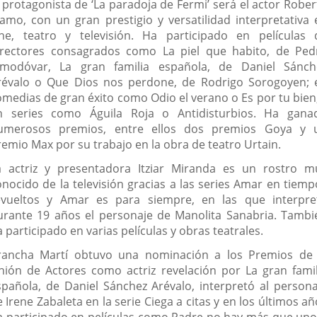
l protagonista de ‘La paradoja de Fermi’ será el actor Rober
lamo, con un gran prestigio y versatilidad interpretativa 
ine, teatro y televisión. Ha participado en películas 
irectores consagrados como La piel que habito, de Ped
lmodóvar, La gran familia española, de Daniel Sánch
révalo o Que Dios nos perdone, de Rodrigo Sorogoyen; 
omedias de gran éxito como Odio el verano o Es por tu bien;
n series como Águila Roja o Antidisturbios. Ha gana
umerosos premios, entre ellos dos premios Goya y 
remio Max por su trabajo en la obra de teatro Urtain.
a actriz y presentadora Itziar Miranda es un rostro m
onocido de la televisión gracias a las series Amar en tiemp
evueltos y Amar es para siempre, en las que interpre
urante 19 años el personaje de Manolita Sanabria. Tambi
 participado en varias películas y obras teatrales.
rancha Martí obtuvo una nominación a los Premios de 
nión de Actores como actriz revelación por La gran famil
spañola, de Daniel Sánchez Arévalo, interpretó al persona
 Irene Zabaleta en la serie Ciega a citas y en los últimos a