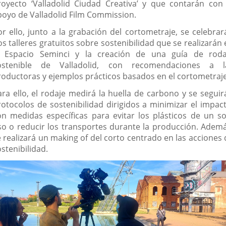
royecto ‘Valladolid Ciudad Creativa’ y que contarán con 
poyo de Valladolid Film Commission.
or ello, junto a la grabación del cortometraje, se celebrar
s talleres gratuitos sobre sostenibilidad que se realizarán
l Espacio Seminci y la creación de una guía de roda
ostenible de Valladolid, con recomendaciones a l
roductoras y ejemplos prácticos basados en el cortometraje
ara ello, el rodaje medirá la huella de carbono y se seguir
rotocolos de sostenibilidad dirigidos a minimizar el impact
on medidas específicas para evitar los plásticos de un so
so o reducir los transportes durante la producción. Ademá
e realizará un making of del corto centrado en las acciones 
stenibilidad.