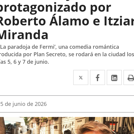
protagonizado por
Roberto Álamo e Itzia
Miranda
 ‘La paradoja de Fermi’, una comedia romántica
roducida por Plan Secreto, se rodará en la ciudad lo
ías 5, 6 y 7 de junio.
Twitter
Enlace
Facebook
Enlace
Link
Enla
a
a
a
una
una
una
Fecha
5 de junio de 2026
aplicación
aplicación
aplic
de
la
externa.
externa.
exte
noticia