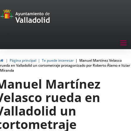
Portal
Jump to content
de
Participación
Menu
Tog
navegación
nav
Participación
Home
Página principal
Te puede interesar
Manuel Martínez Velasco
rueda en Valladolid un cortometraje protagonizado por Roberto Álamo e Itziar
Miranda
Manuel Martínez
Velasco rueda en
Valladolid un
cortometraje