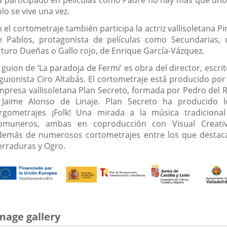
a participado en películas como Padre no hay más que uno
lo se vive una vez.
 el cortometraje también participa la actriz vallisoletana P
e Pablos, protagonista de películas como Secundarias, 
rturo Dueñas o Gallo rojo, de Enrique García-Vázquez.
 guion de ‘La paradoja de Fermi’ es obra del director, escri
 guionista Ciro Altabás. El cortometraje está producido por 
mpresa vallisoletana Plan Secreto, formada por Pedro del R
 Jaime Alonso de Linaje. Plan Secreto ha producido l
argometrajes ¡Folk! Una mirada a la música tradicional
omuneros, ambas en coproducción con Visual Creativ
demás de numerosos cortometrajes entre los que destac
erraduras y Ogro.
mage gallery