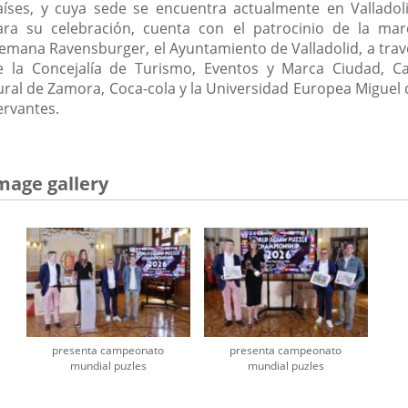
aíses, y cuya sede se encuentra actualmente en Valladoli
ara su celebración, cuenta con el patrocinio de la mar
lemana Ravensburger, el Ayuntamiento de Valladolid, a trav
e la Concejalía de Turismo, Eventos y Marca Ciudad, Ca
ural de Zamora, Coca-cola y la Universidad Europea Miguel 
ervantes.
mage gallery
presenta campeonato
presenta campeonato
mundial puzles
mundial puzles