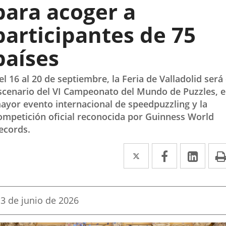
para acoger a
participantes de 75
países
el 16 al 20 de septiembre, la Feria de Valladolid será 
scenario del VI Campeonato del Mundo de Puzzles, e
ayor evento internacional de speedpuzzling y la
ompetición oficial reconocida por Guinness World
ecords.
Twitter
Enlace
Facebook
Enlace
Link
Enla
a
a
a
una
una
una
Fecha
3 de junio de 2026
aplicación
aplicación
aplic
de
la
externa.
externa.
exte