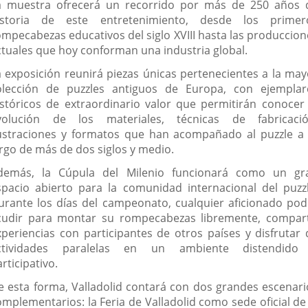
a muestra ofrecerá un recorrido por más de 250 años 
istoria de este entretenimiento, desde los primer
ompecabezas educativos del siglo XVIII hasta las produccion
ctuales que hoy conforman una industria global.
a exposición reunirá piezas únicas pertenecientes a la may
olección de puzzles antiguos de Europa, con ejemplar
istóricos de extraordinario valor que permitirán conocer 
volución de los materiales, técnicas de fabricació
lustraciones y formatos que han acompañado al puzzle a 
argo de más de dos siglos y medio.
demás, la Cúpula del Milenio funcionará como un gr
spacio abierto para la comunidad internacional del puzzl
urante los días del campeonato, cualquier aficionado pod
cudir para montar su rompecabezas libremente, compart
xperiencias con participantes de otros países y disfrutar 
ctividades paralelas en un ambiente distendido
rticipativo.
e esta forma, Valladolid contará con dos grandes escenari
omplementarios: la Feria de Valladolid como sede oficial de 