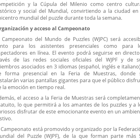
ompetición y la Cúpula del Milenio como centro cultura
istórico y social del Mundial, convirtiendo a la ciudad en 
picentro mundial del puzzle durante toda la semana.
rganización y acceso al Campeonato
l Campeonato del Mundo de Puzzles (WJPC) será accesib
anto para los asistentes presenciales como para l
spectadores en línea. El evento podrá seguirse en directo
ravés de las redes sociales oficiales del WJPF y de s
iembros asociados en 3 idiomas (español, inglés e italiano)
e forma presencial en la Feria de Muestras, donde 
stalarán varias pantallas gigantes para que el público disfr
e la emoción en tiempo real.
demás, el acceso a la Feria de Muestras será completamen
ratuito, lo que permitirá a los amantes de los puzzles y a l
uriosos disfrutar de este emocionante evento en un ambien
stivo.
l Campeonato está promovido y organizado por la Federaci
undial del Puzzle (WJPF), de la que forman parte más 