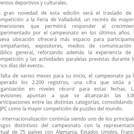
ventos deportivos y culturales.
a gran novedad de esta edición será el traslado de 
ompetición a la Feria de Valladolid, un recinto de mayor
imensiones que permitirá responder al crecimien
xperimentado por el campeonato en los últimos años. 
ueva ubicación ofrecerá más espacio para participante
compañantes, expositores, medios de comunicación
úblico general, reforzando además la experiencia de 
ompetición y las actividades paralelas previstas durante l
nco días del evento.
 falta de varios meses para su inicio, el campeonato ya 
uperado los 2.200 registros, una cifra que sitúa a 
rganización en niveles récord para estas fechas. L
revisiones apuntan a que se alcanzarán las 3.0
articipaciones entre las distintas categorías, consolidando 
JPC como la mayor competición de puzzles del mundo.
a internacionalización continúa siendo uno de los principal
asgos distintivos del campeonato con la representaci
ctual de 75 países con Alemania, Estados Unidos, Franci