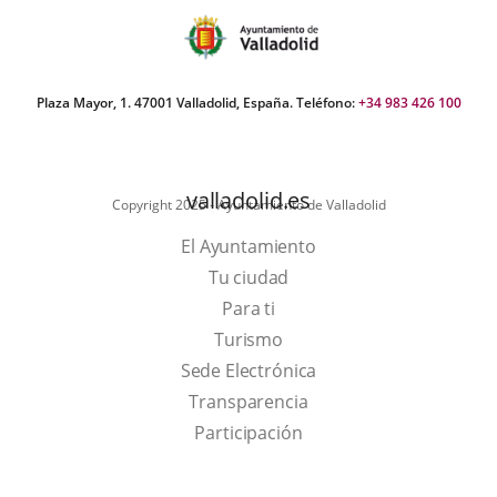
Plaza Mayor, 1. 47001 Valladolid, España. Teléfono:
+34 983 426 100
valladolid.es
Copyright 2025 - Ayuntamiento de Valladolid
El Ayuntamiento
Tu ciudad
Para ti
This
Turismo
link
Link
Sede Electrónica
will
to
Transparencia
open
external
Participación
in
application.
a