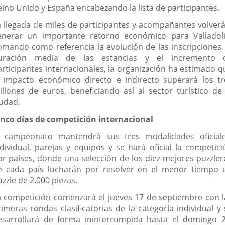
eino Unido y España encabezando la lista de participantes.
a llegada de miles de participantes y acompañantes volverá
enerar un importante retorno económico para Valladoli
omando como referencia la evolución de las inscripciones, 
uración media de las estancias y el incremento 
articipantes internacionales, la organización ha estimado q
l impacto económico directo e indirecto superará los tr
illones de euros, beneficiando así al sector turístico de 
iudad.
inco días de competición internacional
l campeonato mantendrá sus tres modalidades oficiale
ndividual, parejas y equipos y se hará oficial la competici
or países, donde una selección de los diez mejores puzzler
e cada país lucharán por resolver en el menor tiempo 
zzle de 2.000 piezas.
a competición comenzará el jueves 17 de septiembre con l
rimeras rondas clasificatorias de la categoría individual y 
esarrollará de forma ininterrumpida hasta el domingo 2