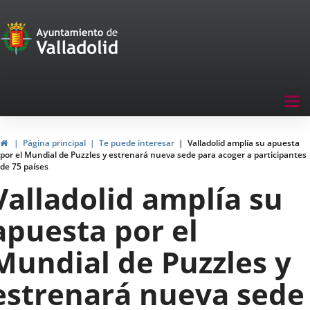
Portal
Jump to content
de
Participación
Menu
Tog
navegación
nav
Participación
Home
Página principal
Te puede interesar
Valladolid amplía su apuesta
por el Mundial de Puzzles y estrenará nueva sede para acoger a participantes
de 75 países
Valladolid amplía su
apuesta por el
Mundial de Puzzles y
estrenará nueva sede