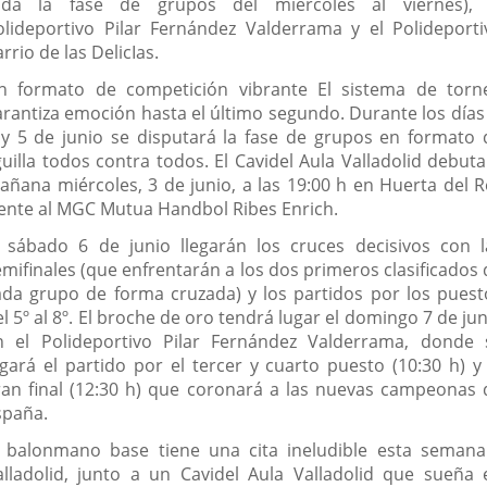
oda la fase de grupos del miércoles al viernes), 
olideportivo Pilar Fernández Valderrama y el Polideporti
rrio de las DelicIas.
n formato de competición vibrante El sistema de torn
arantiza emoción hasta el último segundo. Durante los días 
 y 5 de junio se disputará la fase de grupos en formato 
guilla todos contra todos. El Cavidel Aula Valladolid debut
añana miércoles, 3 de junio, a las 19:00 h en Huerta del R
rente al MGC Mutua Handbol Ribes Enrich.
l sábado 6 de junio llegarán los cruces decisivos con l
emifinales (que enfrentarán a los dos primeros clasificados 
ada grupo de forma cruzada) y los partidos por los puest
l 5º al 8º. El broche de oro tendrá lugar el domingo 7 de ju
n el Polideportivo Pilar Fernández Valderrama, donde 
ugará el partido por el tercer y cuarto puesto (10:30 h) y 
ran final (12:30 h) que coronará a las nuevas campeonas 
spaña.
l balonmano base tiene una cita ineludible esta semana
alladolid, junto a un Cavidel Aula Valladolid que sueña 