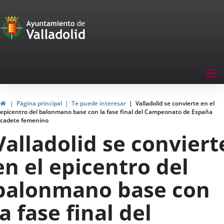
Portal
Jump to content
de
Participación
Menu
Tog
navegación
nav
Participación
Home
Página principal
Te puede interesar
Valladolid se convierte en el
epicentro del balonmano base con la fase final del Campeonato de España
cadete femenino
Valladolid se conviert
en el epicentro del
balonmano base con
la fase final del