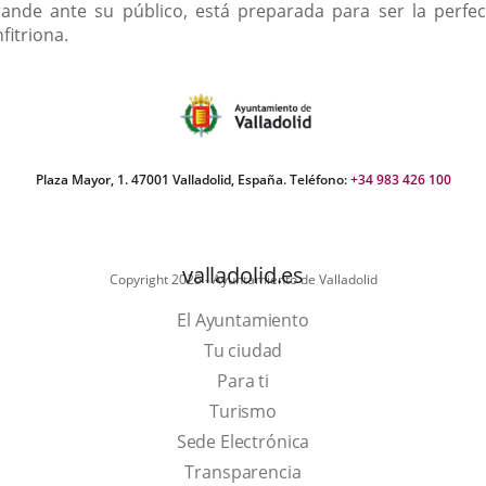
rande ante su público, está preparada para ser la perfec
fitriona.
Plaza Mayor, 1. 47001 Valladolid, España. Teléfono:
+34 983 426 100
valladolid.es
Copyright 2025 - Ayuntamiento de Valladolid
El Ayuntamiento
Tu ciudad
Para ti
This
Turismo
link
Link
Sede Electrónica
will
to
Transparencia