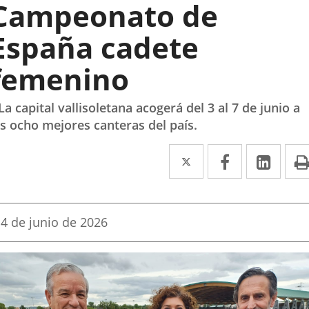
Campeonato de
España cadete
femenino
 La capital vallisoletana acogerá del 3 al 7 de junio a
as ocho mejores canteras del país.
Twitter
Enlace
Facebook
Enlace
Link
Enla
a
a
a
una
una
una
Fecha
4 de junio de 2026
aplicación
aplicación
aplic
de
la
externa.
externa.
exte
noticia