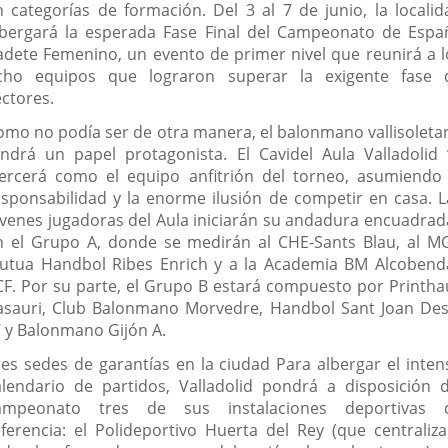
n categorías de formación. Del 3 al 7 de junio, la localid
lbergará la esperada Fase Final del Campeonato de Espa
adete Femenino, un evento de primer nivel que reunirá a l
cho equipos que lograron superar la exigente fase 
ectores.
omo no podía ser de otra manera, el balonmano vallisoleta
endrá un papel protagonista. El Cavidel Aula Valladolid ‘
jercerá como el equipo anfitrión del torneo, asumiendo 
esponsabilidad y la enorme ilusión de competir en casa. L
óvenes jugadoras del Aula iniciarán su andadura encuadrad
n el Grupo A, donde se medirán al CHE-Sants Blau, al M
utua Handbol Ribes Enrich y a la Academia BM Alcobend
CF. Por su parte, el Grupo B estará compuesto por Printha
asauri, Club Balonmano Morvedre, Handbol Sant Joan Des
A’ y Balonmano Gijón A.
res sedes de garantías en la ciudad Para albergar el inten
alendario de partidos, Valladolid pondrá a disposición d
ampeonato tres de sus instalaciones deportivas 
eferencia: el Polideportivo Huerta del Rey (que centraliza