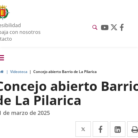
Portal
Jump to content
de
esibilidad
Participación
Link
Link
Link
baja con nosotros
to
to
to
tacto
external
externa
exter
application
applicat
appli
enu
Toggle
avegación
navigation
rticipación
Home
Videoteca
Concejo abierto Barrio de La Pilarica
Concejo abierto Barri
de La Pilarica
1 de marzo de 2025
Twitter
Enlace
Facebook
Enlace
Link
Enla
a
a
a