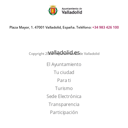
aplicación
aplicación
aplic
externa.
externa.
exte
Plaza Mayor, 1. 47001 Valladolid, España. Teléfono:
+34 983 426 100
valladolid.es
Copyright 2025 - Ayuntamiento de Valladolid
El Ayuntamiento
Tu ciudad
Para ti
This
Turismo
link
Link
Sede Electrónica
will
to
Transparencia
open
external
Participación
in
application.