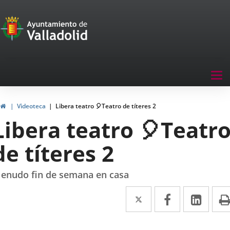
Portal
Jump to content
de
Participación
Menu
Tog
navegación
nav
Participación
Home
Videoteca
Libera teatro 🎈Teatro de títeres 2
Libera teatro 🎈Teatr
de títeres 2
enudo fin de semana en casa
Twitter
Enlace
Facebook
Enlace
Link
Enla
a
a
a
una
una
una