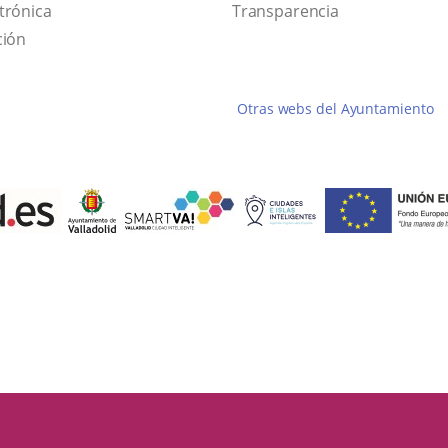
Link
link
trónica
Transparencia
to
will
ción
external
open
application.
in
Otras webs del Ayuntamiento
a
pop-
up
window.