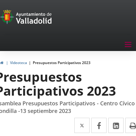
Portal
Jump to content
de
Participación
Menu
Tog
navegación
nav
Participación
Home
Videoteca
Presupuestos Participativos 2023
Presupuestos
Participativos 2023
samblea Presupuestos Participativos - Centro Cívico
ondilla -13 septiembre 2023
Twitter
Enlace
Facebook
Enlace
Link
Enla
a
a
a