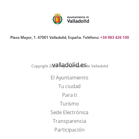
una
una
una
aplicación
aplicación
aplic
externa.
externa.
exte
Plaza Mayor, 1. 47001 Valladolid, España. Teléfono:
+34 983 426 100
valladolid.es
Copyright 2025 - Ayuntamiento de Valladolid
El Ayuntamiento
Tu ciudad
Para ti
This
Turismo
link
Link
Sede Electrónica
will
to
Transparencia
open
external
Participación
in
application.