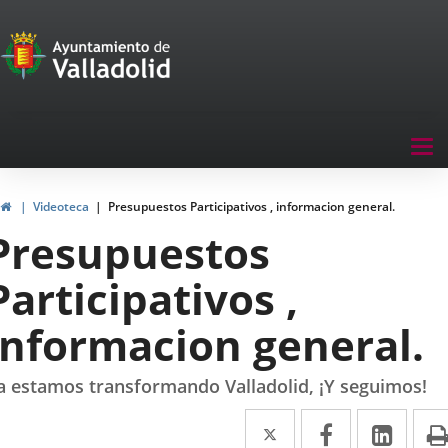
Portal
Jump to content
de
Participación
Menu
Tog
navegación
nav
Participación
Home
Videoteca
Presupuestos Participativos , informacion general.
Presupuestos
Participativos ,
informacion general.
a estamos transformando Valladolid, ¡Y seguimos!
Twitter
Enlace
Facebook
Enlace
Link
Enla