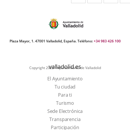
a
a
a
una
una
una
aplicación
aplicación
aplic
externa.
externa.
exte
Plaza Mayor, 1. 47001 Valladolid, España. Teléfono:
+34 983 426 100
valladolid.es
Copyright 2025 - Ayuntamiento de Valladolid
El Ayuntamiento
Tu ciudad
Para ti
This
Turismo
link
Link
Sede Electrónica
will
to
Transparencia
open
external
Participación