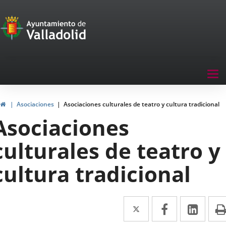
Portal
Saltar al contenido
de
Participación
Menu
Tog
navegación
nav
Participación
Inicio
Asociaciones
Asociaciones culturales de teatro y cultura tradicional
Asociaciones
culturales de teatro y
cultura tradicional
Twitter
Enlace
Facebook
Enlace
Link
Enla
a
a
a