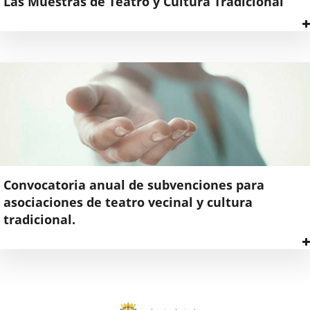
Las Muestras de Teatro y Cultura Tradicional
Ambas
uestras
e
irigen
rupos
rtísticos
o
rofesionales,
on
ntegrantes
Convocatoria anual de subvenciones para
ayores
asociaciones de teatro vecinal y cultura
e
8
tradicional.
ños,
mpadronados
sta
n
onvocatoria
alladolid
retende
restar
rovincia,