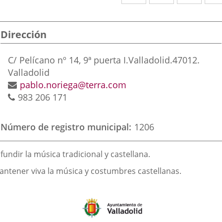
a
a
a
una
una
una
Dirección
aplicación
aplicación
aplic
externa.
externa.
exte
Dirección
C/ Pelícano nº 14, 9ª puerta I.
Valladolid.
47012.
postal
Valladolid
Dirección
pablo.noriega@terra.com
Teléfonos
de
983 206 171
correo
electrónico
Número de registro municipal
1206
inalidad
fundir la música tradicional y castellana.
e
antener viva la música y costumbres castellanas.
a
sociación