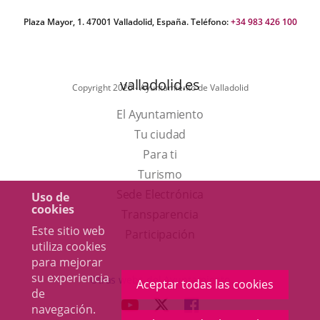
Plaza Mayor, 1. 47001 Valladolid, España. Teléfono:
+34 983 426 100
valladolid.es
Copyright 2025 - Ayuntamiento de Valladolid
El Ayuntamiento
Tu ciudad
Para ti
Este
Turismo
enlace
Enlace
Sede Electrónica
Uso de
cookies
se
a
Transparencia
Este sitio web
abrirá
una
Participación
utiliza cookies
en
aplicación
para mejorar
una
externa.
su experiencia
Otras webs del Ayuntamiento
Aceptar todas las cookies
de
ventana
aderSocial
ENLACE
ENLACE
ENLACE
navegación.
nueva.