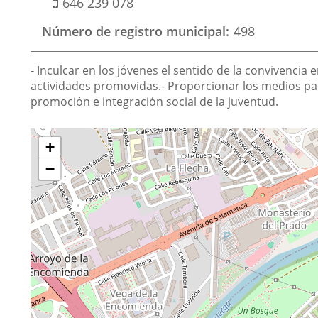
Móvil
correo
646 239 078
electrónico
Número de registro municipal
498
Finalidad
- Inculcar en los jóvenes el sentido de la convivencia 
de
actividades promovidas.- Proporcionar los medios para
promoción e integración social de la juventud.
la
asociación
¿Dónde
Saltar
+
mapa
estamos?
−