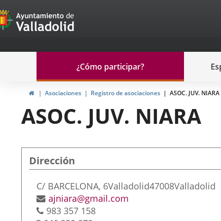
Portal
Saltar al contenido
de
Participación
Menu
¿Cómo participar?
Es
navegación
Participación
Inicio
Asociaciones
Registro de asociaciones
ASOC. JUV. NIARA
ASOC. JUV. NIARA
Dirección
Dirección
C/ BARCELONA, 6
Valladolid
47008
Valladolid
postal
Dirección
ajniara@gmail.com
Teléfonos
de
983 357 158