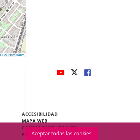
OSM Nominatim
avaHeaderSocial
ENLACE
ENLACE
ENLACE
A
A
A
UNA
UNA
UNA
APLICACIÓN
APLICACIÓN
APLICACIÓN
EXTERNA.
EXTERNA.
EXTERNA.
Menú
ACCESIBILIDAD
Legal
MAPA WEB
Footer
CONDICIONES LEGALES
Aceptar todas las cookies
POLÍTICA DE COOKIES