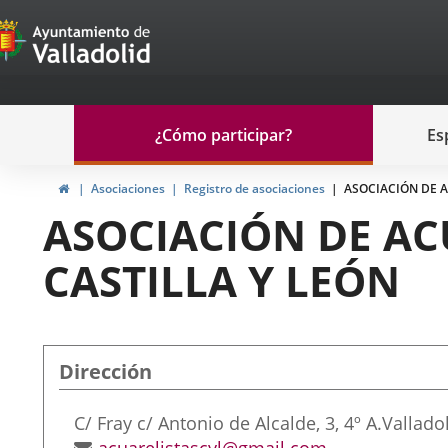
Portal
Saltar al contenido
de
Participación
Menu
¿Cómo participar?
Es
navegación
Participación
Inicio
Asociaciones
Registro de asociaciones
ASOCIACIÓN DE A
ASOCIACIÓN DE AC
CASTILLA Y LEÓN
Dirección
Dirección
C/ Fray c/ Antonio de Alcalde, 3, 4º A.
Valladol
postal
Dirección