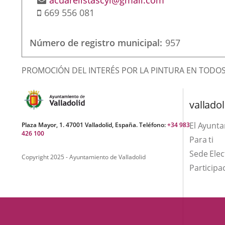
acuarelistascyl@gmail.com
Móvil
de
669 556 081
correo
electrónico
Número de registro municipal
957
Finalidad
PROMOCIÓN DEL INTERÉS POR LA PINTURA EN TODOS
de
la
valladol
asociación
El Ayunt
Plaza Mayor, 1. 47001 Valladolid, España. Teléfono:
+34 983
426 100
Para ti
Sede Elec
Copyright 2025 - Ayuntamiento de Valladolid
Participa