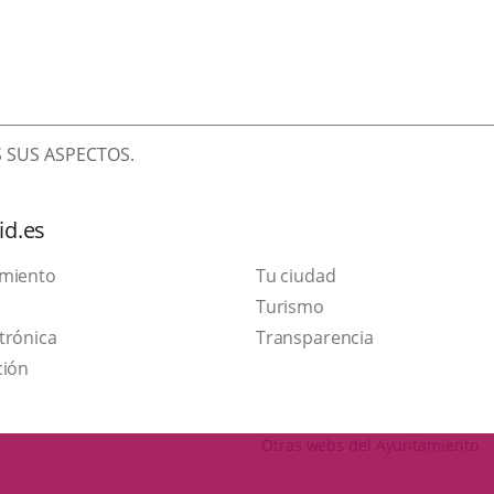
 SUS ASPECTOS.
id.es
amiento
Tu ciudad
Este
Turismo
Enlace
enlace
trónica
Transparencia
a
se
ción
una
abrirá
aplicación
en
Otras webs del Ayuntamiento
externa.
una
ventana