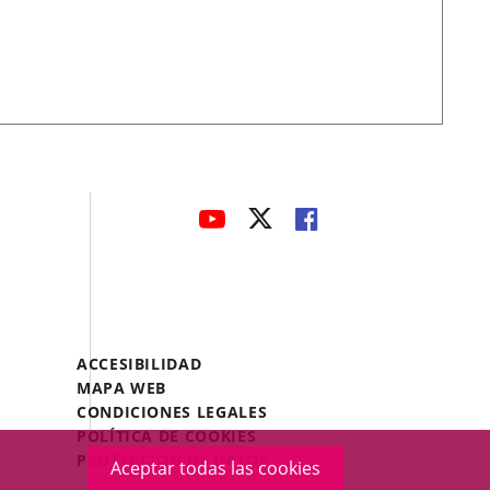
avaHeaderSocial
ENLACE
ENLACE
ENLACE
A
A
A
UNA
UNA
UNA
APLICACIÓN
APLICACIÓN
APLICACIÓN
EXTERNA.
EXTERNA.
EXTERNA.
Menú
ACCESIBILIDAD
Legal
MAPA WEB
Footer
CONDICIONES LEGALES
POLÍTICA DE COOKIES
PROTECCIÓN DE DATOS
Aceptar todas las cookies